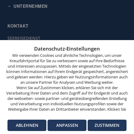
UNTERNEHMEN
KONTAKT
SEEREISEDIENST
Diese
Vinckeweg 21
Website
Datenschutz-Einstellungen
47119 Duisburg
verwendet
Wir verwenden Cookies und ähnliche Technologien, um unser
Cookies.
Buchungsservice:
0203 / 30 98 00
Kreuzfahrtportal für Sie zu verbessern sowie auf Ihre Bedürfnisse
und Interessen anzupassen. Mittels der eingesetzten Technologien
(Mo. bis Fr. von 9.00 bis 18.00 Uhr,
Wenn
können Informationen auf Ihrem Endgerät gespeichert, angereichert
Sa. von 10.00 bis 15.00 Uhr,
Sie
und gelesen werden. Hierzu geben wir Nutzungsinformationen auch
So. von 10.00 bis 13.00 Uhr,
weitersurfen,
an unsere Partner für Analysen und Werbung weiter.
außer feiertags)
stimmen
Wenn Sie auf Zustimmen klicken, erklären Sie sich mit der
Verarbeitung Ihrer Daten und dem Zugriff auf Ihr Endgerät und auch
Sie
info@seereisedienst.de
der webseiten- sowie partner- und geräteübergreifenden Erstellung
der
und Verarbeitung von individuellen Nutzungsprofilen sowie der
Cookie-
Weitergabe Ihrer Daten an Drittanbieter einverstanden. Klicken Sie
hier auf Ablehnen, wenn Sie nur der Verwendung von technisch
Nutzung
© SEEREISEDIENST
notwendigen Verarbeitungen zustimmen möchten. Klicken Sie auf
zu.
Impressum
Datenschutz-Informationen
Datenschutz-Einstellungen
ABLEHNEN
ANPASSEN
ZUSTIMMEN
Anpassen, um einzelnen Anbietern die Zustimmung zu erteilen.
Versicherungsvertrag widerrufen
Weitere Informationen finden Sie in unseren
Datenschutz-
OK