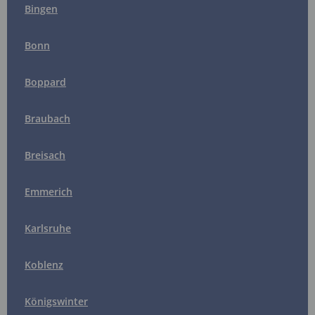
Bingen
Bonn
Boppard
Braubach
Breisach
Emmerich
Karlsruhe
Koblenz
Königswinter