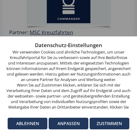
Partner:
MSC Kreuzfahrten
Diese
Website
Datenschutz-Einstellungen
Bezeichung:
"MSC Navigator Partner in Höchstrang
verwendet
Wir verwenden Cookies und ähnliche Technologien, um unser
Commander"
Cookies.
Kreuzfahrtportal für Sie zu verbessern sowie auf Ihre Bedürfnisse
Jahr:
2020
und Interessen anzupassen. Mittels der eingesetzten Technologien
Wenn
können Informationen auf Ihrem Endgerät gespeichert, angereichert
Sie
und gelesen werden. Hierzu geben wir Nutzungsinformationen auch
weitersurfen,
an unsere Partner für Analysen und Werbung weiter.
stimmen
Wenn Sie auf Zustimmen klicken, erklären Sie sich mit der
Verarbeitung Ihrer Daten und dem Zugriff auf Ihr Endgerät und auch
Sie
der webseiten- sowie partner- und geräteübergreifenden Erstellung
der
und Verarbeitung von individuellen Nutzungsprofilen sowie der
Cookie-
Weitergabe Ihrer Daten an Drittanbieter einverstanden. Klicken Sie
hier auf Ablehnen, wenn Sie nur der Verwendung von technisch
Nutzung
notwendigen Verarbeitungen zustimmen möchten. Klicken Sie auf
zu.
ABLEHNEN
ANPASSEN
ZUSTIMMEN
Anpassen, um einzelnen Anbietern die Zustimmung zu erteilen.
Weitere Informationen finden Sie in unseren
Datenschutz-
OK
Informationen
. Hinweise zum Anbieter dieser Seite finden Sie im
Partner:
Nicko Cruises