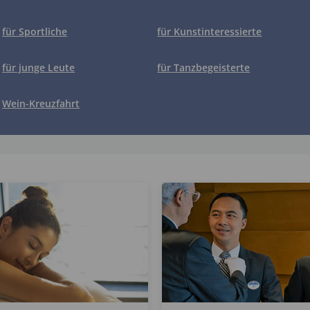
für Sportliche
für Kunstinteressierte
für junge Leute
für Tanzbegeisterte
Wein-Kreuzfahrt