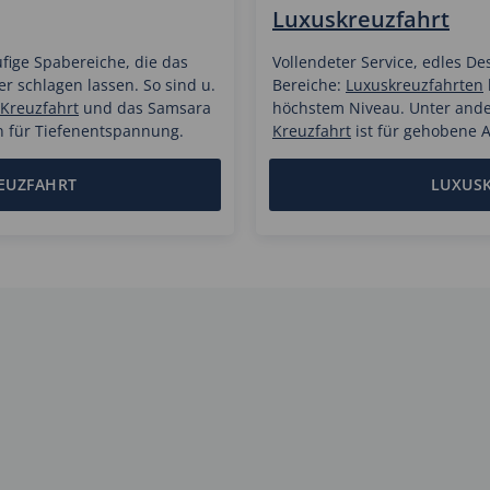
Luxuskreuzfahrt
ufige Spabereiche, die das
Vollendeter Service, edles Des
 schlagen lassen. So sind u.
Bereiche:
Luxuskreuzfahrten
 Kreuzfahrt
und das Samsara
höchstem Niveau. Unter and
 für Tiefenentspannung.
Kreuzfahrt
ist für gehobene 
EUZFAHRT
LUXUS