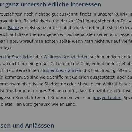
r ganz unterschiedliche Interessen
reuzfahrten noch nicht so gut auskennt, findet in unserer Rubrik 
engebieten, Reisebudgets und der zur Verfügung stehenden Zeit –
und
Paare
zumeist ganz unterschiedliche Kriterien, die sie bei de
uch auf diese Themen gehen wir auf separaten Seiten ein. Lassen 
aar Tipps, worauf man achten sollte, wenn man nicht nur auf Vielf
t legt.
n für Sportliche
oder
Wellness Kreuzfahrten
suchen, mögen ande
n, wo nicht nur ein großer Galaabend die Gelegenheit bietet, geh
 Schiffe unternehmen
Studienkreuzfahrten
, doch auch auf großen 
en kommen. So sind viele Schiffe mit Galerien ausgestattet, aber a
ie gemeinsam historische Stadtkerne oder Museen von Weltruf bes
st überhaupt ein klares Zeichen dafür, dass Kreuzfahrten für fast 
nge von Kreuzfahrten mit Kindern ein wie man
jungen Leuten
, Spo
 bietet – an Bord genauso wie an Land.
ssen und Anlässsen