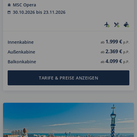
MSC Opera
30.10.2026 bis 23.11.2026
1.999 €
Innenkabine
ab
p.P.
2.369 €
Außenkabine
ab
p.P.
4.099 €
Balkonkabine
ab
p.P.
TARIFE & PREISE ANZEIGEN