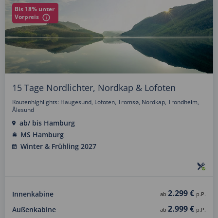
Bis 18% unter
Vorpreis
15 Tage Nordlichter, Nordkap & Lofoten
Routenhighlights: Haugesund, Lofoten, Tromsø, Nordkap, Trondheim,
Ålesund
ab/ bis Hamburg
MS Hamburg
Winter & Frühling 2027
2.299 €
Innenkabine
ab
p.P.
2.999 €
Außenkabine
ab
p.P.