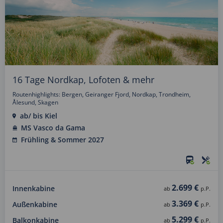
16 Tage Nordkap, Lofoten & mehr
Routenhighlights: Bergen, Geiranger Fjord, Nordkap, Trondheim,
Ålesund, Skagen
ab/ bis Kiel
MS Vasco da Gama
Frühling & Sommer 2027
2.699 €
Innenkabine
ab
p.P.
3.369 €
Außenkabine
ab
p.P.
5.299 €
Balkonkabine
ab
p.P.