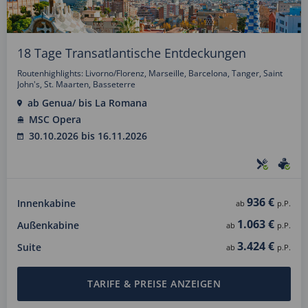
18 Tage Transatlantische Entdeckungen
Routenhighlights: Livorno/Florenz, Marseille, Barcelona, Tanger, Saint
John's, St. Maarten, Basseterre
ab Genua/ bis La Romana
MSC Opera
30.10.2026 bis 16.11.2026
936 €
Innenkabine
ab
p.P.
1.063 €
Außenkabine
ab
p.P.
3.424 €
Suite
ab
p.P.
TARIFE & PREISE ANZEIGEN