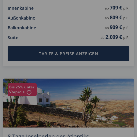
709 €
Innenkabine
ab
p.P.
809 €
Außenkabine
ab
p.P.
909 €
Balkonkabine
ab
p.P.
2.009 €
Suite
ab
p.P.
TARIFE & PREISE ANZEIGEN
Bis 25% unter
Vorpreis
8 Tage Inselperlen des Atlantiks