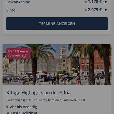
1.178 €
Balkonkabine
ab
p.P.
2.979 €
Suite
ab
p.P.
TERMINE ANZEIGEN
Bis 12% unter
Vorpreis
8 Tage Highlights an der Adria
Routenhighlights: Bari, Korfu, Kefalonia, Dubrovnik, Split
ab/ bis Venedig
Costa Deliziosa