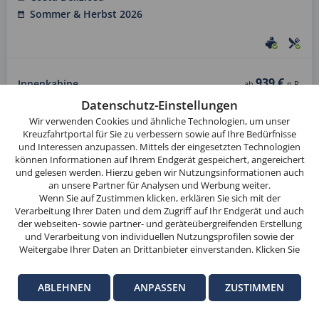
Sommer & Herbst 2026
939 €
Innenkabine
Diese
ab
p.P.
Website
Datenschutz-Einstellungen
1.049 €
Außenkabine
ab
p.P.
verwendet
Wir verwenden Cookies und ähnliche Technologien, um unser
1.099 €
Balkonkabine
ab
p.P.
Cookies.
Kreuzfahrtportal für Sie zu verbessern sowie auf Ihre Bedürfnisse
und Interessen anzupassen. Mittels der eingesetzten Technologien
Wenn
2.439 €
Suite
ab
p.P.
können Informationen auf Ihrem Endgerät gespeichert, angereichert
Sie
und gelesen werden. Hierzu geben wir Nutzungsinformationen auch
weitersurfen,
an unsere Partner für Analysen und Werbung weiter.
TERMINE ANZEIGEN
stimmen
Wenn Sie auf Zustimmen klicken, erklären Sie sich mit der
Verarbeitung Ihrer Daten und dem Zugriff auf Ihr Endgerät und auch
Sie
der webseiten- sowie partner- und geräteübergreifenden Erstellung
der
und Verarbeitung von individuellen Nutzungsprofilen sowie der
Cookie-
Weitergabe Ihrer Daten an Drittanbieter einverstanden. Klicken Sie
hier auf Ablehnen, wenn Sie nur der Verwendung von technisch
Nutzung
Bis 40% unter
notwendigen Verarbeitungen zustimmen möchten. Klicken Sie auf
Vorpreis
zu.
ABLEHNEN
ANPASSEN
ZUSTIMMEN
Anpassen, um einzelnen Anbietern die Zustimmung zu erteilen.
Weitere Informationen finden Sie in unseren
Datenschutz-
OK
Informationen
. Hinweise zum Anbieter dieser Seite finden Sie im