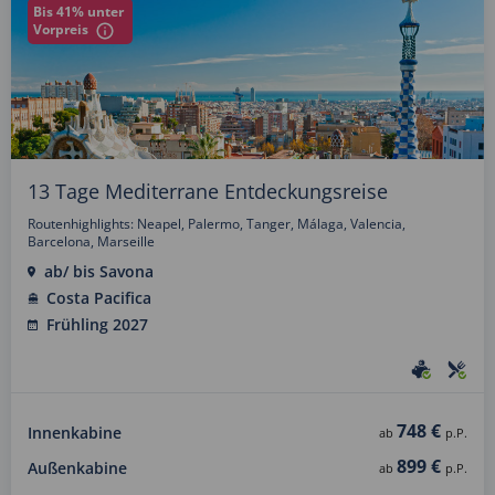
Bis 41% unter
Vorpreis
13 Tage Mediterrane Entdeckungsreise
Routenhighlights: Neapel, Palermo, Tanger, Málaga, Valencia,
Barcelona, Marseille
ab/ bis Savona
Costa Pacifica
Frühling 2027
748 €
Innenkabine
ab
p.P.
899 €
Außenkabine
ab
p.P.