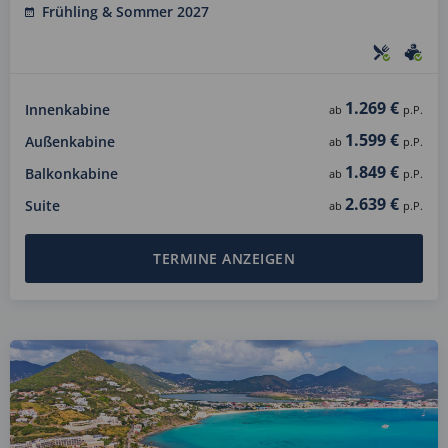
Frühling & Sommer 2027
1.269 €
Innenkabine
ab
p.P.
1.599 €
Außenkabine
ab
p.P.
1.849 €
Balkonkabine
ab
p.P.
2.639 €
Suite
ab
p.P.
TERMINE ANZEIGEN