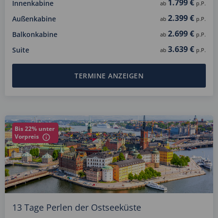
1.799 €
Innenkabine
ab
p.P.
2.399 €
Außenkabine
ab
p.P.
2.699 €
Balkonkabine
ab
p.P.
3.639 €
Suite
ab
p.P.
TERMINE ANZEIGEN
Bis 22% unter
Vorpreis
13 Tage Perlen der Ostseeküste