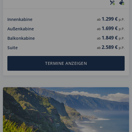
1.299 €
Innenkabine
ab
p.P.
1.699 €
Außenkabine
ab
p.P.
1.849 €
Balkonkabine
ab
p.P.
2.589 €
Suite
ab
p.P.
TERMINE ANZEIGEN