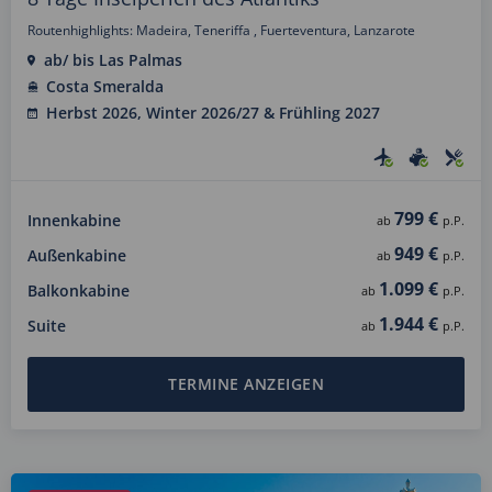
Routenhighlights: Madeira, Teneriffa , Fuerteventura, Lanzarote
ab/ bis Las Palmas
Costa Smeralda
Herbst 2026, Winter 2026/27 & Frühling 2027
799 €
Innenkabine
ab
p.P.
949 €
Außenkabine
ab
p.P.
1.099 €
Balkonkabine
ab
p.P.
1.944 €
Suite
ab
p.P.
TERMINE ANZEIGEN