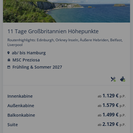
11 Tage Großbritannien Höhepunkte
Routenhighlights: Edinburgh, Orkney Inseln, Äußere Hebriden, Belfast,
Liverpool
ab/ bis Hamburg
MSC Preziosa
Frühling & Sommer 2027
1.129 €
Innenkabine
ab
p.P.
1.579 €
Außenkabine
ab
p.P.
1.499 €
Balkonkabine
ab
p.P.
2.129 €
Suite
ab
p.P.