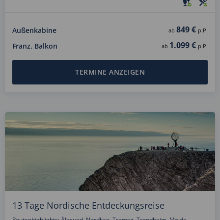
849 €
Außenkabine
ab
p.P.
1.099 €
Franz. Balkon
ab
p.P.
TERMINE ANZEIGEN
13 Tage Nordische Entdeckungsreise
Routenhighlights: Ålesund, Nordkap, Tromsø, Trondheim, Molde,