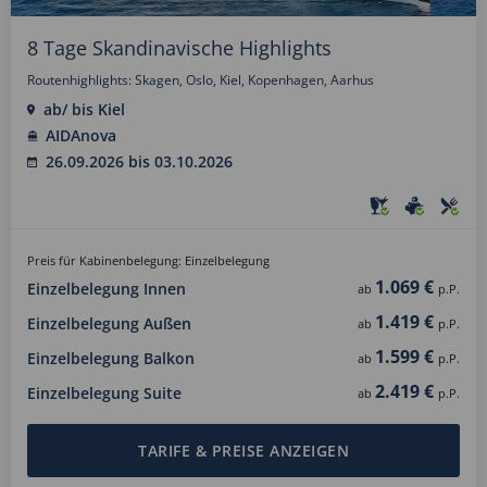
8 Tage Skandinavische Highlights
Routenhighlights: Skagen, Oslo, Kiel, Kopenhagen, Aarhus
ab/ bis Kiel
AIDAnova
26.09.2026 bis 03.10.2026
Preis für Kabinenbelegung: Einzelbelegung
1.069 €
Einzelbelegung Innen
ab
p.P.
1.419 €
Einzelbelegung Außen
ab
p.P.
1.599 €
Einzelbelegung Balkon
ab
p.P.
2.419 €
Einzelbelegung Suite
ab
p.P.
TARIFE & PREISE ANZEIGEN