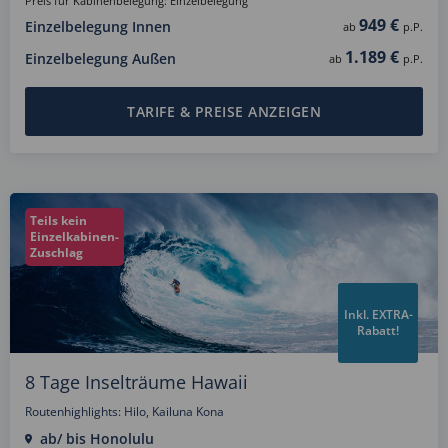
Preis für Kabinenbelegung: Einzelbelegung
949 €
Einzelbelegung Innen
ab
p.P.
1.189 €
Einzelbelegung Außen
ab
p.P.
TARIFE & PREISE ANZEIGEN
Teils kein
Einzelkabinen-
Zuschlag
Inkl. EXTRA-
Rabatt!
8 Tage Inselträume Hawaii
Routenhighlights: Hilo, Kailuna Kona
ab/ bis Honolulu