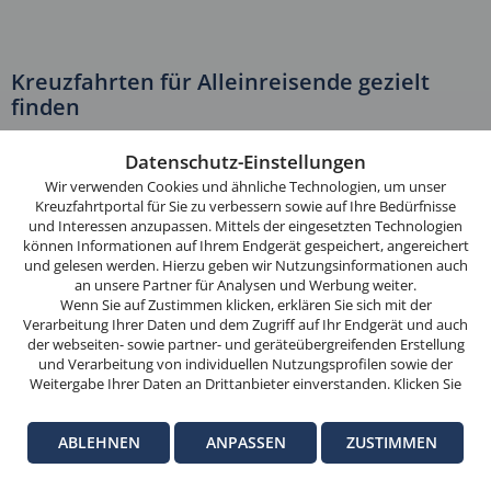
Kreuzfahrten für Alleinreisende gezielt
finden
Diese
Für Alleinreisende ist vor allem entscheidend:
Website
Datenschutz-Einstellungen
ob eine Reise überhaupt zur Einzelbelegung verfügbar ist,
verwendet
Wir verwenden Cookies und ähnliche Technologien, um unser
wie hoch der Einzelkabinenzuschlag ausfällt,
Cookies.
Kreuzfahrtportal für Sie zu verbessern sowie auf Ihre Bedürfnisse
welcher Gesamtpreis tatsächlich entsteht.
und Interessen anzupassen. Mittels der eingesetzten Technologien
Wenn
können Informationen auf Ihrem Endgerät gespeichert, angereichert
Sie
Auf dieser Seite sehen Sie ausschließlich Kreuzfahrten, die
und gelesen werden. Hierzu geben wir Nutzungsinformationen auch
weitersurfen,
an unsere Partner für Analysen und Werbung weiter.
aktuell auch zur Einzelbelegung verfügbar sind.
stimmen
Wenn Sie auf Zustimmen klicken, erklären Sie sich mit der
Über die Suche können Sie gezielt nach Kreuzfahrten mit
Verarbeitung Ihrer Daten und dem Zugriff auf Ihr Endgerät und auch
Sie
der webseiten- sowie partner- und geräteübergreifenden Erstellung
einem geringen Einzelkabinenzuschlag von höchstens 35 %
der
und Verarbeitung von individuellen Nutzungsprofilen sowie der
filtern. So konzentrieren Sie sich auf Reisen, bei denen der
Cookie-
Weitergabe Ihrer Daten an Drittanbieter einverstanden. Klicken Sie
Gesamtpreis für Alleinreisende deutlich niedriger ausfällt als
hier auf Ablehnen, wenn Sie nur der Verwendung von technisch
Nutzung
bei vergleichbaren Reisen mit hohem Zuschlag.
notwendigen Verarbeitungen zustimmen möchten. Klicken Sie auf
zu.
ABLEHNEN
ANPASSEN
ZUSTIMMEN
Anpassen, um einzelnen Anbietern die Zustimmung zu erteilen.
Ein weiterer Vorteil: Die bei uns hier angezeigten Preise
Weitere Informationen finden Sie in unseren
Datenschutz-
OK
beziehen sich direkt auf die Einzelbelegung. Sie sehen also von
Informationen
. Hinweise zum Anbieter dieser Seite finden Sie im