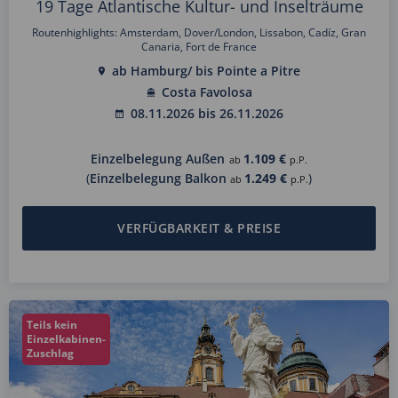
19 Tage Atlantische Kultur- und Inselträume
Routenhighlights: Amsterdam, Dover/London, Lissabon, Cadíz, Gran
Canaria, Fort de France
ab Hamburg/ bis Pointe a Pitre
Costa Favolosa
08.11.2026 bis 26.11.2026
Einzelbelegung Außen
1.109 €
ab
p.P.
(
Einzelbelegung Balkon
1.249 €
)
ab
p.P.
VERFÜGBARKEIT & PREISE
Teils kein
Einzelkabinen-
Zuschlag