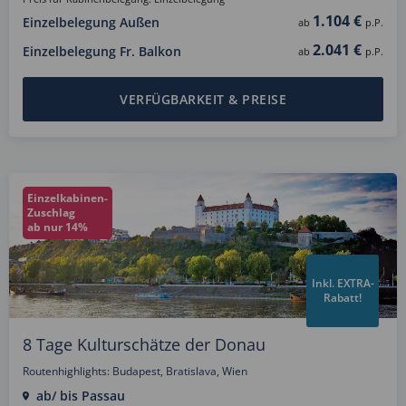
1.104 €
Einzelbelegung Außen
ab
p.P.
2.041 €
Einzelbelegung Fr. Balkon
ab
p.P.
VERFÜGBARKEIT & PREISE
Einzelkabinen-
Zuschlag
ab nur 14%
Inkl. EXTRA-
Rabatt!
8 Tage Kulturschätze der Donau
Routenhighlights: Budapest, Bratislava, Wien
ab/ bis Passau