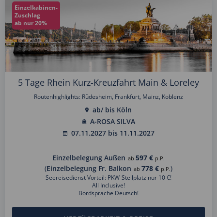
Einzelkabinen-
Zuschlag
ab nur 20%
5 Tage Rhein Kurz-Kreuzfahrt Main & Loreley
Routenhighlights: Rüdesheim, Frankfurt, Mainz, Koblenz
ab/ bis Köln
A-ROSA SILVA
07.11.2027 bis 11.11.2027
Einzelbelegung Außen
597 €
ab
p.P.
(
Einzelbelegung Fr. Balkon
778 €
)
ab
p.P.
Seereisedienst Vorteil: PKW-Stellplatz nur 10 €!
All Inclusive!
Bordsprache Deutsch!