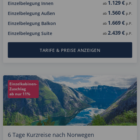
1.129 €
Einzelbelegung Innen
ab
p.P.
1.560 €
Einzelbelegung Außen
ab
p.P.
1.669 €
Einzelbelegung Balkon
ab
p.P.
2.439 €
Einzelbelegung Suite
ab
p.P.
TARIFE & PREISE ANZEIGEN
Einzelkabinen-
Zuschlag
ab nur 11%
6 Tage Kurzreise nach Norwegen