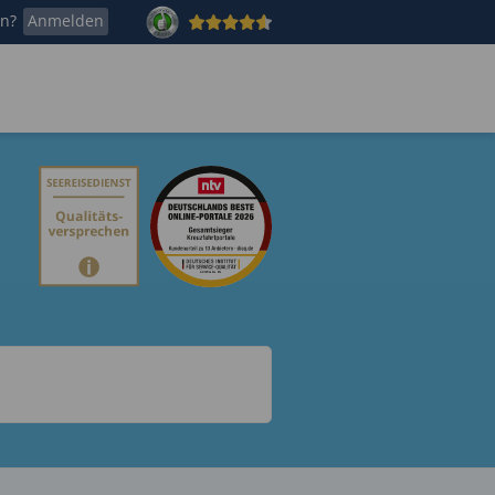
en?
Anmelden