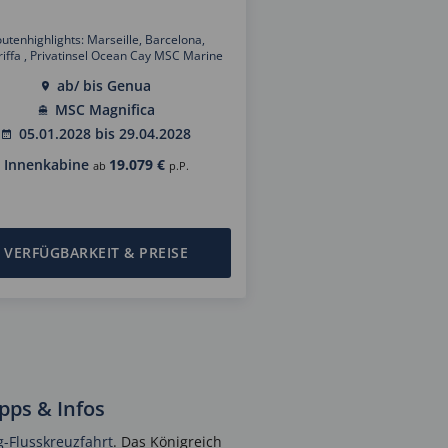
utenhighlights: Marseille, Barcelona,
iffa , Privatinsel Ocean Cay MSC Marine
serve, Lima, Arica, Osterinsel, Tahiti,
ab/ bis Genua
and, Wellington, Sydney, Cairns, Lombok,
 Ho Chi Minh Stadt, Halong Bay, Bangkok,
MSC Magnifica
ngapur, Kuala Lumpur, Mumbai, Dubai,
05.01.2028 bis 29.04.2028
at, Aqaba, Fahrt durch den Suez Kanal,
Alexandria, Rom
Innenkabine
19.079 €
ab
p.P.
VERFÜGBARKEIT & PREISE
ps & Infos
-Flusskreuzfahrt
. Das Königreich