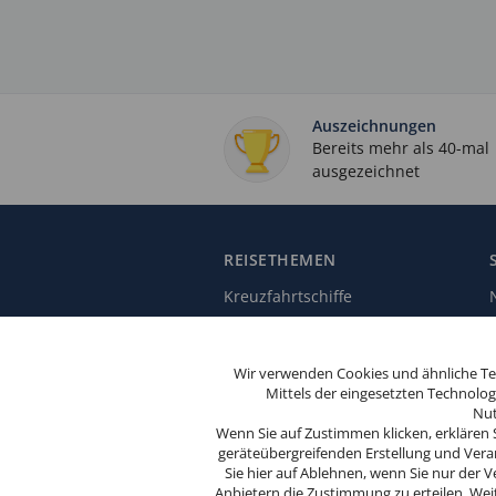
Auszeichnungen
Bereits mehr als 40-mal
ausgezeichnet
REISETHEMEN
Kreuzfahrtschiffe
Kreuzfahrthäfen
Kreuzfahrtthemen
Wir verwenden Cookies und ähnliche Tec
Diese
Mittels der eingesetzten Technolo
Jahreszeiten & Feiertage
Website
Nut
Kreuzfahrtanregungen
verwendet
Wenn Sie auf Zustimmen klicken, erklären 
Cookies.
geräteübergreifenden Erstellung und Verar
Sie hier auf Ablehnen, wenn Sie nur de
Wenn Sie
Anbietern die Zustimmung zu erteilen. Wei