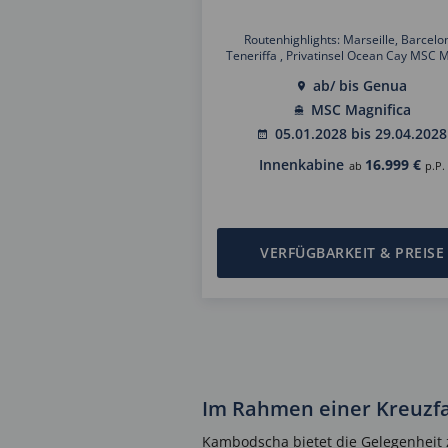
Routenhighlights: Marseille, Barcelo
Teneriffa , Privatinsel Ocean Cay MSC 
Reserve, Lima, Arica, Osterinsel, Tahi
ab/ bis Genua
Auckland, Wellington, Sydney, Cairns, L
Bali, Ho Chi Minh Stadt, Halong Bay, Ba
MSC Magnifica
Singapur, Kuala Lumpur, Mumbai, Dub
05.01.2028 bis 29.04.2028
Muskat, Aqaba, Fahrt durch den Suez K
Alexandria, Rom
Innenkabine
16.999 €
ab
p.P.
VERFÜGBARKEIT & PREISE
Im Rahmen einer Kreuzfa
Kambodscha bietet die Gelegenheit 