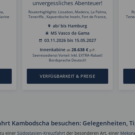
unvergessliches Abenteuer!
na,
Routenhighlights: Lissabon, Madeira, La Palma,
Ro
Marine
Teneriffa , Kapverdische Inseln, Fort de France,
Tener
ti,
Port Castries, Bridgetown, Saint George´s, Port
Re
ab/ bis Hamburg
ombok,
of Spain, Curacao, Oranjestad, Lima, Arica, San
Auckl
ngkok,
Antonio/ Valparaíso, Osterinsel, Pitcairninseln,
Bali,
MS Vasco da Gama
ai,
Moorea, Tahiti, Bora Bora, Samoa, Lautoka,
Si
03.11.2026 bis 15.05.2027
anal,
Manila, Hongkong, Seoul, Kanazawa, Aomori,
Musk
Tokio, Shimizu, Kobe, Hiroschima, Taipei, Ho Chi
Innenkabine
28.638 €
ab
p.P.
Minh Stadt, Bangkok, Singapur, Penang, Jeddah,
Aqaba, Alexandria, Athen, Syrakus, Cagliari,
Seereisedienst Vorteil: Inkl. EXTRA-Rabatt!
Mallorca, Málaga, Porto, Dover/London
Bordsprache Deutsch!
VERFÜGBARKEIT & PREISE
hrt Kambodscha besuchen: Gelegenheiten, Tip
zu einer
Südostasien-Kreuzfahrt
der besonderen Art, einer
Mekong