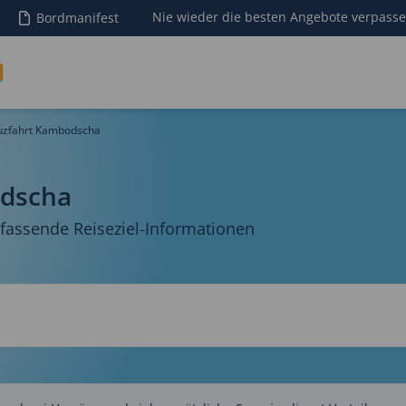
Nie wieder die besten Angebote verpass
Bordmanifest
uzfahrt Kambodscha
odscha
assende Reiseziel-Informationen