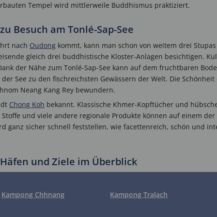
erbauten Tempel wird mittlerweile Buddhismus praktiziert.
zu Besuch am Tonlé-Sap-See
hrt nach
Oudong
kommt, kann man schon von weitem drei Stupas 
eisende gleich drei buddhistische Kloster-Anlagen besichtigen. Kul
nk der Nähe zum Tonlé-Sap-See kann auf dem fruchtbaren Boden 
er See zu den fischreichsten Gewässern der Welt. Die Schönheit
Phnom Neang Kang Rey bewundern.
adt
Chong Koh
bekannt. Klassische Khmer-Kopftücher und hübsche
Stoffe und viele andere regionale Produkte können auf einem der
ganz sicher schnell feststellen, wie facettenreich, schön und int
Häfen und Ziele im Überblick
Kampong Chhnang
Kampong Tralach