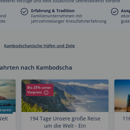
Reederei-Vorzüge und viele zusätzliche Seereisedienst Vorteile
Erfahrung & Tradition
Aus
und
Familienunternehmen mit
eKo
ote
jahrzehntelanger Kreuzfahrterfahrung
gute
Kambodschanische Häfen und Ziele
fahrten nach Kambodscha
Bis 25% unter
Vorpreis
erpreis
elt
194 Tage Unsere große Reise
11
um die Welt - Ein