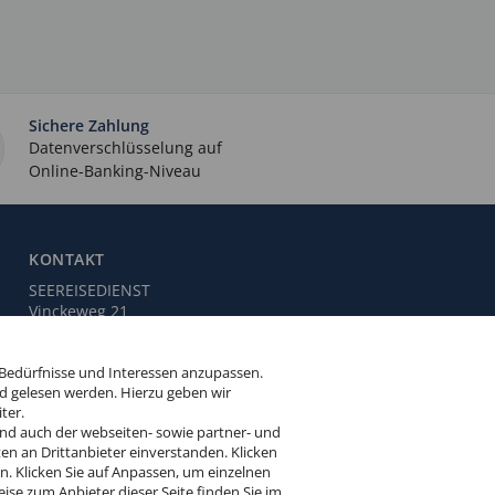
Sichere Zahlung
Datenverschlüsselung auf
Online-Banking-Niveau
KONTAKT
SEEREISEDIENST
Vinckeweg 21
47119 Duisburg
 Bedürfnisse und Interessen anzupassen.
Buchungsservice:
0203 / 30 98 00
d gelesen werden. Hierzu geben wir
(Mo. bis Fr. von 9.00 bis 18.00 Uhr,
ter.
Sa. von 10.00 bis 15.00 Uhr,
und auch der webseiten- sowie partner- und
So. von 10.00 bis 13.00 Uhr,
en an Drittanbieter einverstanden. Klicken
außer feiertags)
 Klicken Sie auf Anpassen, um einzelnen
eise zum Anbieter dieser Seite finden Sie im