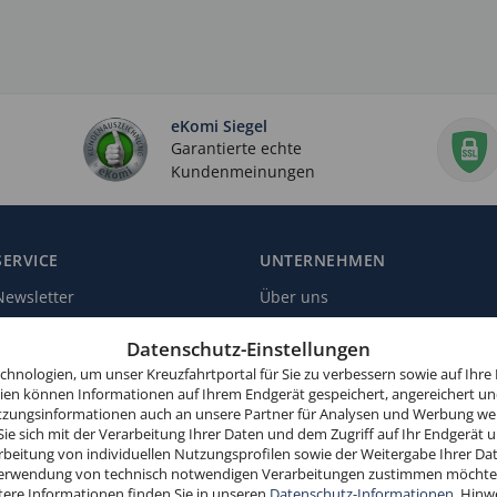
eKomi Siegel
Garantierte echte
Kundenmeinungen
SERVICE
UNTERNEHMEN
Newsletter
Über uns
Reiseschutz
Kundenbewertungen
Datenschutz-Einstellungen
Landausflüge
Zahlungsmöglichkeiten
hnologien, um unser Kreuzfahrtportal für Sie zu verbessern sowie auf Ihre
gien können Informationen auf Ihrem Endgerät gespeichert, angereichert un
Schiffsliegeplätze
Affiliate-Programm
zungsinformationen auch an unsere Partner für Analysen und Werbung wei
Parkplätze
Sie sich mit der Verarbeitung Ihrer Daten und dem Zugriff auf Ihr Endgerät 
beitung von individuellen Nutzungsprofilen sowie der Weitergabe Ihrer Dat
r Verwendung von technisch notwendigen Verarbeitungen zustimmen möchten.
tere Informationen finden Sie in unseren
Datenschutz-Informationen
. Hinw