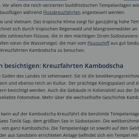
. Vor allem die reich verzierten buddhistischen Tempelanlagen wie
ndausflügen während
Flusskreuzfahrten
angesteuert werden.
 und Vietnam. Das tropische Klima sorgt für ganzjährig hohe Tem
eichnet sich durch tropischen Regenwald und Mangrovenwälder an
e zahlreichen Flüssse, die in den mächtigen Strom Südostasiens 
, allen voran die Wasservögel, die man vom
Flussschiff
aus gut beoba
auf Kreuzfahrten Kambodscha zu besuchen.
 besichtigen: Kreuzfahrten Kambodscha
 Süden des Landes ist sehenswert. Sie ist die bevölkerungsreichste
n und ebenso reich an Kultur. Der prächtige Königspalast und di
ern besichtigt werden. Auch die Gebäude in Kolonialstil aus der Ze
 beliebte Fotomotive. Mehr über die wechselhafte Geschichte Ka
kann auf der Kambodscha Kreuzfahrt die berühmte Tempelanlage
s Sees Tonlé-Sap, dem größten See in Südostasien. Die weltberüh
 von ganz Kambodscha. Die Tempelanlage ist sowohl auf den Gelds
er aus Sandstein errichteten Anlage befindet sich ein Tempel mit