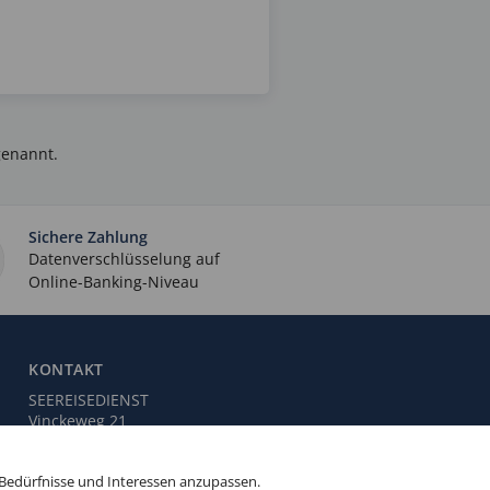
enannt.
Sichere Zahlung
Datenverschlüsselung auf
Online-Banking-Niveau
KONTAKT
SEEREISEDIENST
Vinckeweg 21
47119 Duisburg
 Bedürfnisse und Interessen anzupassen.
Buchungsservice:
0203 / 30 98 00