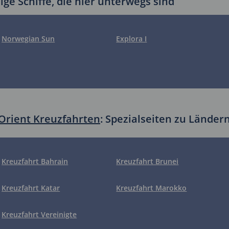
ige Schiffe, die hier unterwegs sind
Norwegian Sun
Explora I
Orient Kreuzfahrten
: Spezialseiten zu Lände
Kreuzfahrt Bahrain
Kreuzfahrt Brunei
Kreuzfahrt Katar
Kreuzfahrt Marokko
Kreuzfahrt Vereinigte
Arabische Emirate