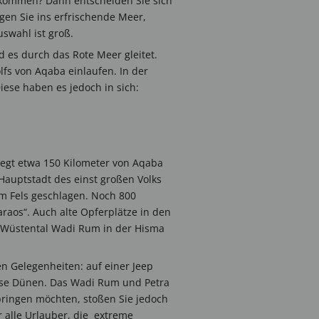
z kommen? Dann entscheiden Sie sich
gen Sie ins erfrischende Meer,
swahl ist groß.
d es durch das Rote Meer gleitet.
lfs von Aqaba einlaufen. In der
iese haben es jedoch in sich:
liegt etwa 150 Kilometer von Aqaba
 Hauptstadt des einst großen Volks
m Fels geschlagen. Noch 800
raos“. Auch alte Opferplätze in den
m Wüstental Wadi Rum in der Hisma
n Gelegenheiten: auf einer Jeep
lose Dünen. Das Wadi Rum und Petra
ringen möchten, stoßen Sie jedoch
r alle Urlauber, die extreme