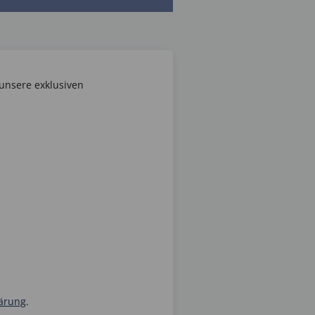
unsere exklusiven
ärung
.