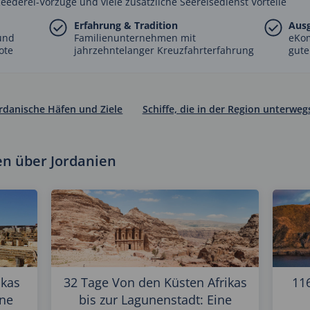
Reederei-Vorzüge und viele zusätzliche Seereisedienst Vorteile
Erfahrung & Tradition
Aus
und
Familienunternehmen mit
eKo
ote
jahrzehntelanger Kreuzfahrterfahrung
gute
rdanische Häfen und Ziele
Schiffe, die in der Region unterweg
en über Jordanien
ikas
32 Tage Von den Küsten Afrikas
11
ine
bis zur Lagunenstadt: Eine