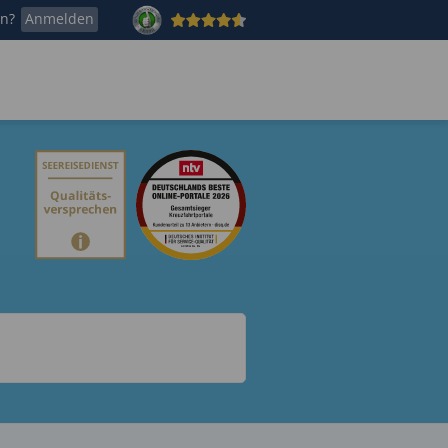
en?
Anmelden