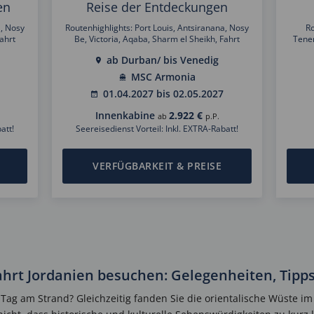
en
Reise der Entdeckungen
a, Nosy
Routenhighlights: Port Louis, Antsiranana, Nosy
Ro
Fahrt
Be, Victoria, Aqaba, Sharm el Sheikh, Fahrt
Tener
, Split
durch den Suez Kanal, Rhodos Stadt, Kreta ,
Re
ab Durban/ bis Venedig
Split, Venedig, Kotor, Brindisi
Auckl
Bali,
MSC Armonia
Si
01.04.2027 bis 02.05.2027
Musk
Innenkabine
2.922 €
ab
p.P.
att!
Seereisedienst Vorteil: Inkl. EXTRA-Rabatt!
VERFÜGBARKEIT & PREISE
hrt Jordanien besuchen: Gelegenheiten, Tipps
ag am Strand? Gleichzeitig fanden Sie die orientalische Wüste 