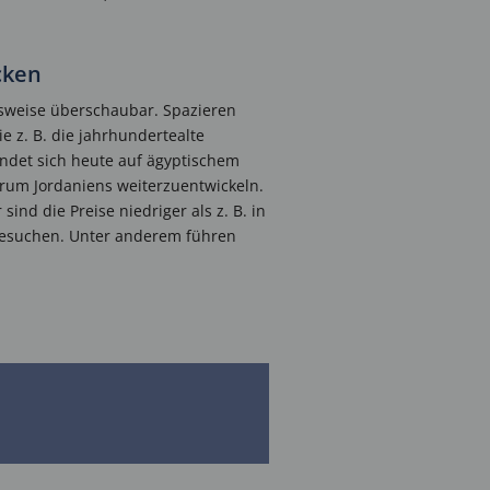
cken
sweise überschaubar. Spazieren
ie z. B. die jahrhundertealte
indet sich heute auf ägyptischem
trum Jordaniens weiterzuentwickeln.
ind die Preise niedriger als z. B. in
besuchen. Unter anderem führen