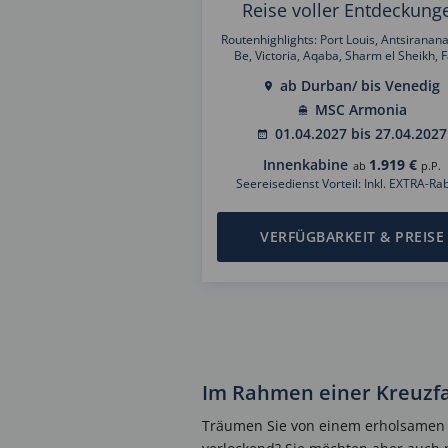
Reise voller Entdeckung
Routenhighlights: Port Louis, Antsiranan
Be, Victoria, Aqaba, Sharm el Sheikh, 
durch den Suez Kanal, Rhodos Stadt, Kreta 
ab Durban/ bis Venedig
MSC Armonia
01.04.2027 bis 27.04.2027
Innenkabine
1.919 €
ab
p.P.
Seereisedienst Vorteil: Inkl. EXTRA-Rab
VERFÜGBARKEIT & PREISE
Im Rahmen einer Kreuzfa
Träumen Sie von einem erholsamen T