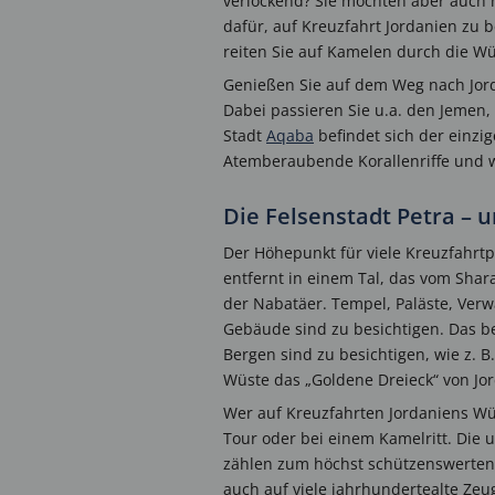
verlockend? Sie möchten aber auch 
dafür, auf Kreuzfahrt Jordanien zu 
reiten Sie auf Kamelen durch die Wü
Genießen Sie auf dem Weg nach Jord
Dabei passieren Sie u.a. den Jemen, 
Stadt
Aqaba
befindet sich der einzi
Atemberaubende Korallenriffe und 
Die Felsenstadt Petra –
Der Höhepunkt für viele Kreuzfahrtpa
entfernt in einem Tal, das vom Shara
der Nabatäer. Tempel, Paläste, Ver
Gebäude sind zu besichtigen. Das be
Bergen sind zu besichtigen, wie z.
Wüste das „Goldene Dreieck“ von Jo
Wer auf Kreuzfahrten Jordaniens Wü
Tour oder bei einem Kamelritt. Die
zählen zum höchst schützenswerten 
auch auf viele jahrhundertealte Zeug