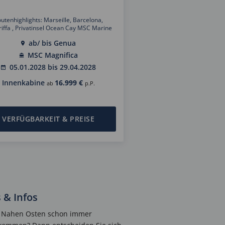
utenhighlights: Marseille, Barcelona,
iffa , Privatinsel Ocean Cay MSC Marine
serve, Lima, Arica, Osterinsel, Tahiti,
ab/ bis Genua
and, Wellington, Sydney, Cairns, Lombok,
 Ho Chi Minh Stadt, Halong Bay, Bangkok,
MSC Magnifica
ngapur, Kuala Lumpur, Mumbai, Dubai,
05.01.2028 bis 29.04.2028
at, Aqaba, Fahrt durch den Suez Kanal,
Alexandria, Rom
Innenkabine
16.999 €
ab
p.P.
VERFÜGBARKEIT & PREISE
 & Infos
im Nahen Osten schon immer