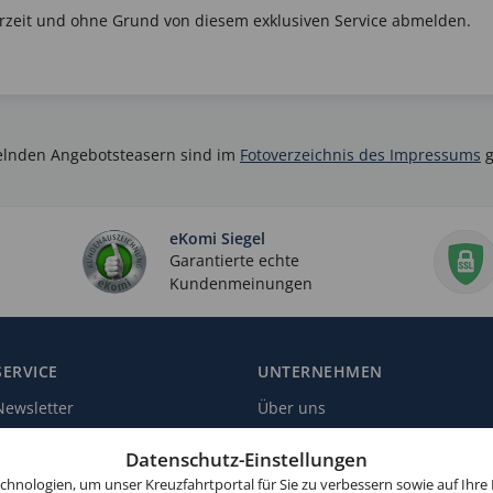
erzeit und ohne Grund von diesem exklusiven Service abmelden.
selnden Angebotsteasern sind im
Fotoverzeichnis des Impressums
g
eKomi Siegel
Garantierte echte
Kundenmeinungen
SERVICE
UNTERNEHMEN
Newsletter
Über uns
Reiseschutz
Kundenbewertungen
Datenschutz-Einstellungen
Landausflüge
Zahlungsmöglichkeiten
hnologien, um unser Kreuzfahrtportal für Sie zu verbessern sowie auf Ihre