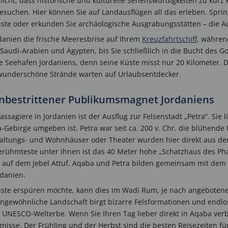
nicht, dass historische und kulturelle Sehenswürdigkeiten zu kur
besuchen. Hier können Sie auf Landausflügen all das erleben. Sprin
ste oder erkunden Sie archäologische Ausgrabungsstätten – die Au
anien die frische Meeresbrise auf Ihrem
Kreuzfahrtschiff
, währen
Saudi-Arabien und Ägypten, bis Sie schließlich in die Bucht des Go
ge Seehafen Jordaniens, denn seine Küste misst nur 20 Kilometer. D
wunderschöne Strände warten auf Urlaubsentdecker.
 unbestrittener Publikumsmagnet Jordaniens
ssagiere in Jordanien ist der Ausflug zur Felsenstadt „Petra“. Sie 
-Gebirge umgeben ist. Petra war seit ca. 200 v. Chr. die blühende
waltungs- und Wohnhäuser oder Theater wurden hier direkt aus de
rühmteste unter ihnen ist das 40 Meter hohe „Schatzhaus des Pha
 B. auf dem Jebel Attuf. Aqaba und Petra bilden gemeinsam mit de
rdanien.
ste erspüren möchte, kann dies im Wadi Rum, je nach angebotene
 ungewöhnliche Landschaft birgt bizarre Felsformationen und end
UNESCO-Welterbe. Wenn Sie Ihren Tag lieber direkt in Aqaba verb
nisse. Der Frühling und der Herbst sind die besten Reisezeiten fü