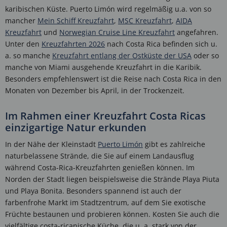
karibischen Küste. Puerto Limón wird regelmäßig u.a. von so
mancher
Mein Schiff Kreuzfahrt
,
MSC Kreuzfahrt
,
AIDA
Kreuzfahrt
und
Norwegian Cruise Line Kreuzfahrt
angefahren.
Unter den
Kreuzfahrten 2026
nach Costa Rica befinden sich u.
a. so manche
Kreuzfahrt entlang der Ostküste der USA
oder so
manche von Miami ausgehende Kreuzfahrt in die Karibik.
Besonders empfehlenswert ist die Reise nach Costa Rica in den
Monaten von Dezember bis April, in der Trockenzeit.
Im Rahmen einer Kreuzfahrt Costa Ricas
einzigartige Natur erkunden
In der Nähe der Kleinstadt
Puerto Limón
gibt es zahlreiche
naturbelassene Strände, die Sie auf einem Landausflug
während Costa-Rica-Kreuzfahrten genießen können. Im
Norden der Stadt liegen beispielsweise die Strände Playa Piuta
und Playa Bonita. Besonders spannend ist auch der
farbenfrohe Markt im Stadtzentrum, auf dem Sie exotische
Früchte bestaunen und probieren können. Kosten Sie auch die
vielfältige costa-ricanische Küche, die u. a. stark von der