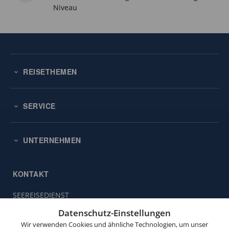
Niveau
REISETHEMEN
SERVICE
UNTERNEHMEN
KONTAKT
SEEREISEDIENST
Diese
Vinckeweg 21
Website
Datenschutz-Einstellungen
47119 Duisburg
verwendet
Wir verwenden Cookies und ähnliche Technologien, um unser