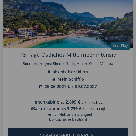
Inkl. Flug
15 Tage Östliches Mittelmeer intensiv
Routenhighlights: Rhodos Stadt, Athen, Kreta , Valletta
ab/ bis Heraklion
Mein Schiff 5
25.06.2027 bis 09.07.2027
Innenkabine
2.609 €
ab
p.P. inkl. Flug
(
Balkonkabine
3.239 €
)
ab
p.P. inkl. Flug
Premium-Inklusivleistungen!
Bordsprache Deutsch!
VERFÜGBARKEIT & PREISE