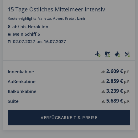
15 Tage Östliches Mittelmeer intensiv
Routenhighlights: Valletta, Athen, Kreta , Izmir
ab/ bis Heraklion
Mein Schiff 5
02.07.2027 bis 16.07.2027
2.609 €
Innenkabine
ab
p.P.
2.859 €
Außenkabine
ab
p.P.
3.239 €
Balkonkabine
ab
p.P.
5.689 €
Suite
ab
p.P.
VERFÜGBARKEIT & PREISE