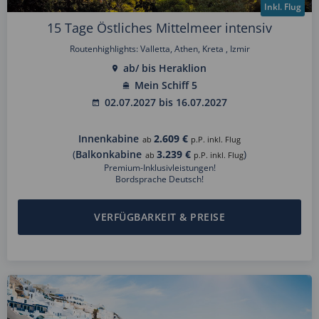
Inkl. Flug
15 Tage Östliches Mittelmeer intensiv
Routenhighlights: Valletta, Athen, Kreta , Izmir
ab/ bis Heraklion
Mein Schiff 5
02.07.2027 bis 16.07.2027
Innenkabine
2.609 €
ab
p.P. inkl. Flug
(
Balkonkabine
3.239 €
)
ab
p.P. inkl. Flug
Premium-Inklusivleistungen!
Bordsprache Deutsch!
VERFÜGBARKEIT & PREISE