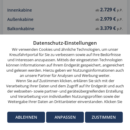
2.729 €
Innenkabine
ab
p.P.
2.979 €
Außenkabine
ab
p.P.
3.379 €
Balkonkabine
ab
p.P.
Diese
6.019 €
Suite
ab
p.P.
Website
Datenschutz-Einstellungen
verwendet
Wir verwenden Cookies und ähnliche Technologien, um unser
VERFÜGBARKEIT & PREISE
Cookies.
Kreuzfahrtportal für Sie zu verbessern sowie auf Ihre Bedürfnisse
und Interessen anzupassen. Mittels der eingesetzten Technologien
Wenn
können Informationen auf Ihrem Endgerät gespeichert, angereichert
Sie
und gelesen werden. Hierzu geben wir Nutzungsinformationen auch
weitersurfen,
an unsere Partner für Analysen und Werbung weiter.
stimmen
Wenn Sie auf Zustimmen klicken, erklären Sie sich mit der
Verarbeitung Ihrer Daten und dem Zugriff auf Ihr Endgerät und auch
Sie
der webseiten- sowie partner- und geräteübergreifenden Erstellung
der
und Verarbeitung von individuellen Nutzungsprofilen sowie der
Cookie-
Weitergabe Ihrer Daten an Drittanbieter einverstanden. Klicken Sie
hier auf Ablehnen, wenn Sie nur der Verwendung von technisch
Nutzung
notwendigen Verarbeitungen zustimmen möchten. Klicken Sie auf
zu.
ABLEHNEN
ANPASSEN
ZUSTIMMEN
Anpassen, um einzelnen Anbietern die Zustimmung zu erteilen.
Weitere Informationen finden Sie in unseren
Datenschutz-
OK
Informationen
. Hinweise zum Anbieter dieser Seite finden Sie im