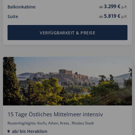
3.299 €
Balkonkabine
ab
p.P.
5.819 €
Suite
ab
p.P.
VERFÜGBARKEIT & PREISE
15 Tage Östliches Mittelmeer intensiv
Routenhighlights: Korfu, Athen, Kreta , Rhodos Stadt
ab/ bis Heraklion