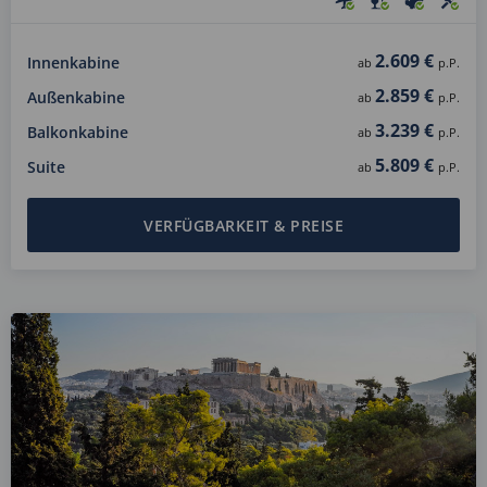
2.609 €
Innenkabine
ab
p.P.
2.859 €
Außenkabine
ab
p.P.
3.239 €
Balkonkabine
ab
p.P.
5.809 €
Suite
ab
p.P.
VERFÜGBARKEIT & PREISE