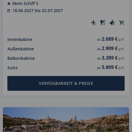
Mein Schiff 5
18.06.2027 bis 02.07.2027
2.689 €
Innenkabine
ab
p.P.
2.909 €
Außenkabine
ab
p.P.
3.289 €
Balkonkabine
ab
p.P.
5.809 €
Suite
ab
p.P.
VERFÜGBARKEIT & PREISE