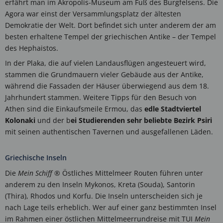
erfährt man im Akropolis-Museum am Fuß des Burgfelsens. Die
Agora war einst der Versammlungsplatz der ältesten
Demokratie der Welt. Dort befindet sich unter anderem der am
besten erhaltene Tempel der griechischen Antike – der Tempel
des Hephaistos.
In der Plaka, die auf vielen Landausflügen angesteuert wird,
stammen die Grundmauern vieler Gebäude aus der Antike,
während die Fassaden der Häuser überwiegend aus dem 18.
Jahrhundert stammen. Weitere Tipps für den Besuch von
Athen sind die Einkaufsmeile Ermou, das
edle Stadtviertel
Kolonaki
und der b
ei Studierenden sehr beliebte Bezirk Psiri
mit seinen authentischen Tavernen und ausgefallenen Läden.
Griechische Inseln
Die
Mein Schiff
® Östliches Mittelmeer Routen führen unter
anderem zu den Inseln Mykonos, Kreta (Souda), Santorin
(Thira), Rhodos und Korfu. Die Inseln unterscheiden sich je
nach Lage teils erheblich. Wer auf einer ganz bestimmten Insel
im Rahmen einer östlichen Mittelmeerrundreise mit TUI
Mein