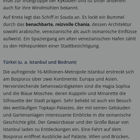
Insel zur Inselgruppe der Kykladen und ist unter anderem
auch für ihre Windmühlen bekannt.
Auf Kreta legt das Schiff in Souda an. Es lockt ein Bummel
durch das
benachbarte, reizvolle Chania
, dessen Architektur
sowohl arabische, venezianische als auch osmanische Einflüsse
aufweist. Ein Spaziergang am alten venezianischen Hafen zählt
zu den Höhepunkten einer Stadtbesichtigung.
Türkei (u. a. Istanbul und Bodrum)
Die aufregende 16-Millionen-Metropole Istanbul erstreckt sich
am Bosporus über zwei Kontinente: Europa und Asien.
Hervorstechende Sehenswürdigkeiten sind die Hagia Sophia
und die Blaue Moschee, deren Kuppeln und Minarette die
Silhouette der Stadt prägen. Sehr beliebt ist auch ein Besuch
des weitläufigen Topkapi-Palastes, der mit seinen Gebäuden
und Gartenanlagen interessante Einblicke in die osmanische
Geschichte gibt. Der Gewürzbasar und der Große Basar von
Istanbul laden zu Entdeckungen ein. Eine Fahrt auf dem
Bosporus eröffnet Ausblicke auf Paläste, Villen und Brücken,