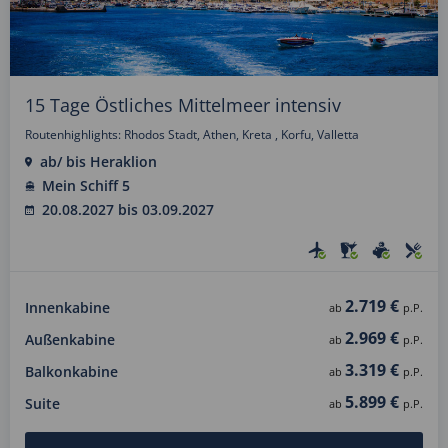
15 Tage Östliches Mittelmeer intensiv
Routenhighlights: Rhodos Stadt, Athen, Kreta , Korfu, Valletta
ab/ bis Heraklion
Mein Schiff 5
20.08.2027 bis 03.09.2027
2.719 €
Innenkabine
ab
p.P.
2.969 €
Außenkabine
ab
p.P.
3.319 €
Balkonkabine
ab
p.P.
5.899 €
Suite
ab
p.P.