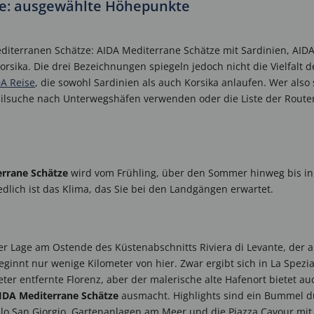
ze: ausgewählte Höhepunkte
Mediterranen Schätze: AIDA Mediterrane Schätze mit Sardinien, AID
sika. Die drei Bezeichnungen spiegeln jedoch nicht die Vielfalt d
A Reise
, die sowohl Sardinien als auch Korsika anlaufen. Wer als
ilsuche nach Unterwegshäfen verwenden oder die Liste der Routen
rrane Schätze
wird vom Frühling, über den Sommer hinweg bis in
lich ist das Klima, das Sie bei den Landgängen erwartet.
ter Lage am Ostende des Küstenabschnitts Riviera di Levante, der a
eginnt nur wenige Kilometer von hier. Zwar ergibt sich in La Spezia
ter entfernte Florenz, aber der malerische alte Hafenort bietet auc
IDA Mediterrane Schätze
ausmacht. Highlights sind ein Bummel du
ello San Giorgio. Gartenanlagen am Meer und die Piazza Cavour m