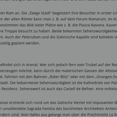
 von Rom an. Die „Ewige Stadt” begeistert ihre Besucher in erster
ren der alten Römer kann man z. B. auf dem Forum Romarum, im K
estimmen das Bild vieler Plätze wie z. B. die Piazza Navona. Kau
he Treppe besucht zu haben. Beide bekannten Sehenswürdigkeiten
. Auch der Petersdom und die Sixtinische Kapelle sind beliebte
zeitig geplant werden.
findet sich in Arenal. Wer sich jedoch fern vom Trubel auf der Re
überzeugen möchte, kann durch die malerischen Gassen der Altstadt
. Fahrten mit den Bahnen „Roter Blitz“ oder mit dem „Orangen-Ex
Stadt. Die bekannteste Sehenswürdigkeit ist die Kathedrale von Pa
 Residenz. Sehenswert ist auch das Castell de Bellver, eine mittela
onas erstreckt sich rund um das Gotische Viertel mit imposanten 
ch unvollendete Sagrada Familia des berühmten Architekten Anton
ndern sind. Vom Hafen aus gelangt man über die Prachtmeile La 