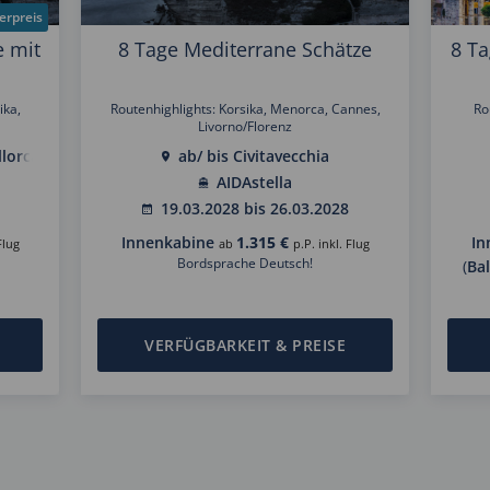
erpreis
e mit
8 Tage Mediterrane Schätze
8 Ta
ika,
Routenhighlights: Korsika, Menorca, Cannes,
Ro
Livorno/Florenz
llorca
ab/ bis Civitavecchia
AIDAstella
19.03.2028 bis 26.03.2028
Innenkabine
1.315 €
In
Flug
ab
p.P. inkl. Flug
Bordsprache Deutsch!
(
Ba
VERFÜGBARKEIT & PREISE