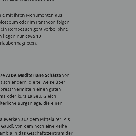
 Linie mit ihren Monumenten aus
olosseum oder im Pantheon folgen.
m ein Rombesuch geht vorbei ohne
 liegen nur etwa 10
 Urlaubermagneten.
ise
AIDA Mediterrane Schätze
von
 schlendern, die teilweise über
press“ vermitteln einen guten
lma oder kurz La Seu. Gleich
lterliche Burganlage, die einen
Bauwerken aus dem Mittelalter. Als
i Gaudí, von dem noch eine Reihe
Rambla in das Geschäftszentrum der