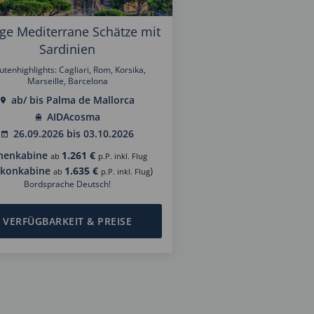
ge Mediterrane Schätze mit
Sardinien
utenhighlights: Cagliari, Rom, Korsika,
Marseille, Barcelona
ab/ bis Palma de Mallorca
AIDAcosma
26.09.2026 bis 03.10.2026
nenkabine
1.261 €
ab
p.P. inkl. Flug
lkonkabine
1.635 €
)
ab
p.P. inkl. Flug
Bordsprache Deutsch!
VERFÜGBARKEIT & PREISE