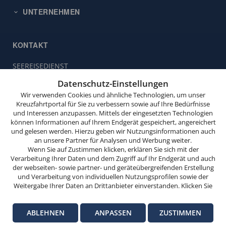
UNTERNEHMEN
KONTAKT
SEEREISEDIENST
Diese
Vinckeweg 21
Website
Datenschutz-Einstellungen
47119 Duisburg
verwendet
Wir verwenden Cookies und ähnliche Technologien, um unser
Cookies.
Kreuzfahrtportal für Sie zu verbessern sowie auf Ihre Bedürfnisse
Buchungsservice:
0203 / 30 98 00
und Interessen anzupassen. Mittels der eingesetzten Technologien
(Mo. bis Fr. von 9.00 bis 18.00 Uhr,
Wenn
können Informationen auf Ihrem Endgerät gespeichert, angereichert
Sa. von 10.00 bis 15.00 Uhr,
Sie
und gelesen werden. Hierzu geben wir Nutzungsinformationen auch
So. von 10.00 bis 13.00 Uhr,
weitersurfen,
an unsere Partner für Analysen und Werbung weiter.
außer feiertags)
stimmen
Wenn Sie auf Zustimmen klicken, erklären Sie sich mit der
Verarbeitung Ihrer Daten und dem Zugriff auf Ihr Endgerät und auch
Sie
info@seereisedienst.de
der webseiten- sowie partner- und geräteübergreifenden Erstellung
der
und Verarbeitung von individuellen Nutzungsprofilen sowie der
Cookie-
Weitergabe Ihrer Daten an Drittanbieter einverstanden. Klicken Sie
hier auf Ablehnen, wenn Sie nur der Verwendung von technisch
Nutzung
© SEEREISEDIENST
notwendigen Verarbeitungen zustimmen möchten. Klicken Sie auf
zu.
Impressum
Datenschutz-Informationen
Datenschutz-Einstellungen
ABLEHNEN
ANPASSEN
ZUSTIMMEN
Anpassen, um einzelnen Anbietern die Zustimmung zu erteilen.
Versicherungsvertrag widerrufen
Weitere Informationen finden Sie in unseren
Datenschutz-
OK