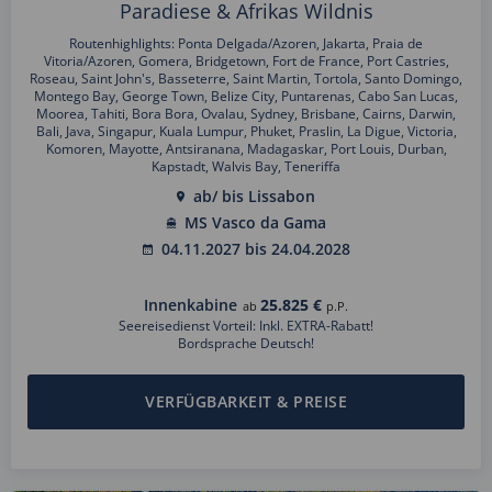
Paradiese & Afrikas Wildnis
Routenhighlights: Ponta Delgada/Azoren, Jakarta, Praia de
Vitoria/Azoren, Gomera, Bridgetown, Fort de France, Port Castries,
Roseau, Saint John's, Basseterre, Saint Martin, Tortola, Santo Domingo,
Montego Bay, George Town, Belize City, Puntarenas, Cabo San Lucas,
Moorea, Tahiti, Bora Bora, Ovalau, Sydney, Brisbane, Cairns, Darwin,
Bali, Java, Singapur, Kuala Lumpur, Phuket, Praslin, La Digue, Victoria,
Komoren, Mayotte, Antsiranana, Madagaskar, Port Louis, Durban,
Kapstadt, Walvis Bay, Teneriffa
ab/ bis Lissabon
MS Vasco da Gama
04.11.2027 bis 24.04.2028
Innenkabine
25.825 €
ab
p.P.
Seereisedienst Vorteil: Inkl. EXTRA-Rabatt!
Bordsprache Deutsch!
VERFÜGBARKEIT & PREISE