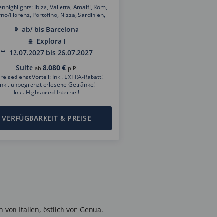
nhighlights: Ibiza, Valletta, Amalfi, Rom,
rno/Florenz, Portofino, Nizza, Sardinien,
Mallorca
ab/ bis Barcelona
Explora I
12.07.2027 bis 26.07.2027
Suite
8.080 €
ab
p.P.
reisedienst Vorteil: Inkl. EXTRA-Rabatt!
Inkl. unbegrenzt erlesene Getränke!
Inkl. Highspeed-Internet!
VERFÜGBARKEIT & PREISE
 von Italien, östlich von Genua.