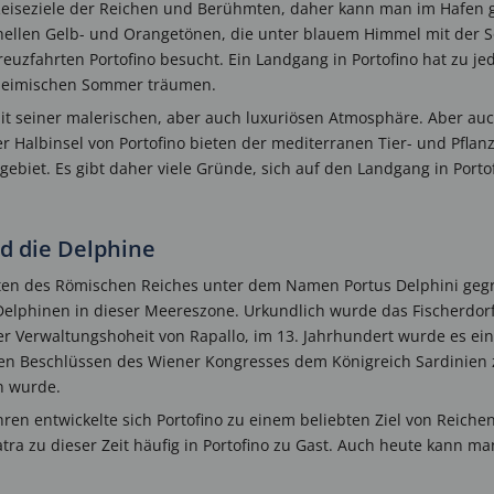
n Reiseziele der Reichen und Berühmten, daher kann man im Hafen 
hellen Gelb- und Orangetönen, die unter blauem Himmel mit der S
uzfahrten Portofino besucht. Ein Landgang in Portofino hat zu jed
 heimischen Sommer träumen.
it seiner malerischen, aber auch luxuriösen Atmosphäre. Aber au
r Halbinsel von Portofino bieten der mediterranen Tier- und Pfla
biet. Es gibt daher viele Gründe, sich auf den Landgang in Port
d die Delphine
eiten des Römischen Reiches unter dem Namen Portus Delphini ge
Delphinen in dieser Meereszone. Urkundlich wurde das Fischerdorf
er Verwaltungshoheit von Rapallo, im 13. Jahrhundert wurde es ein
en Beschlüssen des Wiener Kongresses dem Königreich Sardinien z
n wurde.
hren entwickelte sich Portofino zu einem beliebten Ziel von Reic
atra zu dieser Zeit häufig in Portofino zu Gast. Auch heute kann 