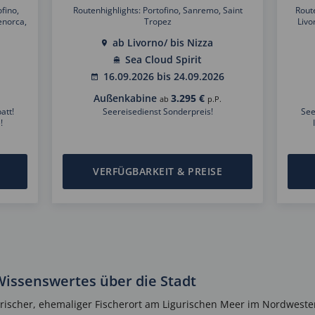
fino,
Routenhighlights: Portofino, Sanremo, Saint
Route
enorca,
Tropez
Livo
ab Livorno/ bis Nizza
Sea Cloud Spirit
16.09.2026 bis 24.09.2026
Außenkabine
3.295 €
ab
p.P.
att!
Seereisedienst Sonderpreis!
See
!
VERFÜGBARKEIT & PREISE
Wissenswertes über die Stadt
erischer, ehemaliger Fischerort am Ligurischen Meer im Nordwesten