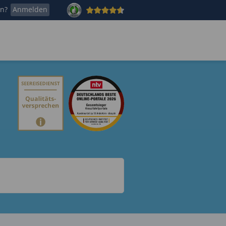
en?
Anmelden