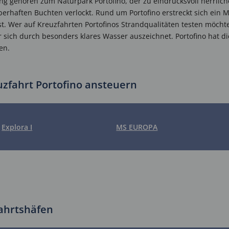
g gehören zum Naturpark Portofino, der zu eindrucksvoll herrli
berhaften Buchten verlockt. Rund um Portofino erstreckt sich ein
 ist. Wer auf Kreuzfahrten Portofinos Strandqualitäten testen möch
 sich durch besonders klares Wasser auszeichnet. Portofino hat 
en.
euzfahrt Portofino ansteuern
Explora I
MS EUROPA
fahrtshäfen