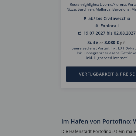
Routenhighlights: Livorno/Florenz, Porto
Nizza, Sardinien, Mallorca, Barcelona, M
Saint Tropez, Cannes
ab/ bis Civitavecchia
Explora I
19.07.2027 bis 02.08.2027
Suite
8.080 €
ab
p.P.
Seereisedienst Vorteil: Inkl. EXTRA-Rab
Inkl. unbegrenzt erlesene Getränke
Inkl. Highspeed-Internet!
VERFÜGBARKEIT & PREISE
Im Hafen von Portofino: 
Die Hafenstadt Portofino ist ein mal