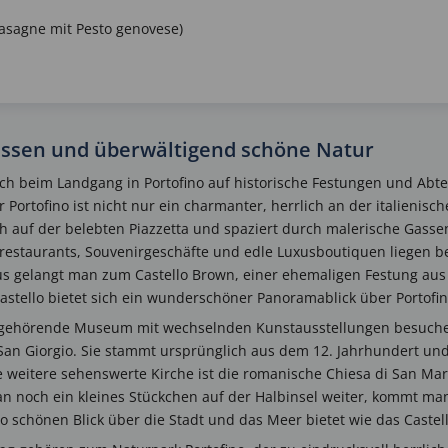
(Lasagne mit Pesto genovese)
assen und überwältigend schöne Natur
ich beim Landgang in Portofino auf historische Festungen und Abt
ortofino ist nicht nur ein charmanter, herrlich an der italienisch
ich auf der belebten Piazzetta und spaziert durch malerische Gasse
enrestaurants, Souvenirgeschäfte und edle Luxusboutiquen liegen
us gelangt man zum Castello Brown, einer ehemaligen Festung aus
tello bietet sich ein wunderschöner Panoramablick über Portofin
gehörende Museum mit wechselnden Kunstausstellungen besuchen.
San Giorgio. Sie stammt ursprünglich aus dem 12. Jahrhundert un
e weitere sehenswerte Kirche ist die romanische Chiesa di San Mart
n noch ein kleines Stückchen auf der Halbinsel weiter, kommt man
 schönen Blick über die Stadt und das Meer bietet wie das Castel