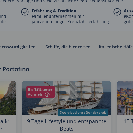
Reederei-Vorzüge und viele zusätzliche Seereisedienst Vorteile
Erfahrung & Tradition
Aus
und
Familienunternehmen mit
eKo
ote
jahrzehntelanger Kreuzfahrterfahrung
gute
henswürdigkeiten
Schiffe, die hier reisen
Italienische Häf
 Portofino
Bis 15% unter
Vorpreis
Seereisedienst Sonderpreis
aik:
9 Tage Lifestyle und entspannte
15 
r
Beats