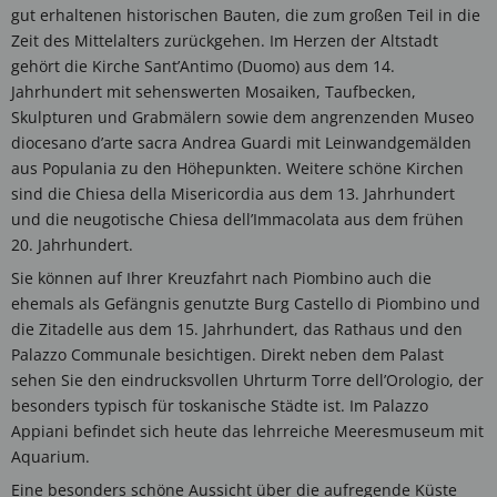
gut erhaltenen historischen Bauten, die zum großen Teil in die
Zeit des Mittelalters zurückgehen. Im Herzen der Altstadt
gehört die Kirche Sant’Antimo (Duomo) aus dem 14.
Jahrhundert mit sehenswerten Mosaiken, Taufbecken,
Skulpturen und Grabmälern sowie dem angrenzenden Museo
diocesano d’arte sacra Andrea Guardi mit Leinwandgemälden
aus Populania zu den Höhepunkten. Weitere schöne Kirchen
sind die Chiesa della Misericordia aus dem 13. Jahrhundert
und die neugotische Chiesa dell’Immacolata aus dem frühen
20. Jahrhundert.
Sie können auf Ihrer Kreuzfahrt nach Piombino auch die
ehemals als Gefängnis genutzte Burg Castello di Piombino und
die Zitadelle aus dem 15. Jahrhundert, das Rathaus und den
Palazzo Communale besichtigen. Direkt neben dem Palast
sehen Sie den eindrucksvollen Uhrturm Torre dell’Orologio, der
besonders typisch für toskanische Städte ist. Im Palazzo
Appiani befindet sich heute das lehrreiche Meeresmuseum mit
Aquarium.
Eine besonders schöne Aussicht über die aufregende Küste