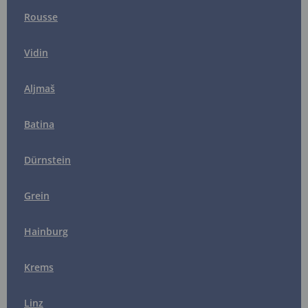
Rousse
Vidin
Aljmaš
Batina
Dürnstein
Grein
Hainburg
Krems
Linz