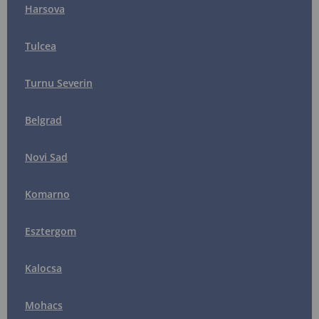
Harsova
Tulcea
Turnu Severin
Belgrad
Novi Sad
Komarno
Esztergom
Kalocsa
Mohacs