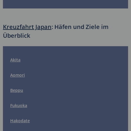
Kreuzfahrt Japan
: Häfen und Ziele im
Überblick
Akita
Aomori
Beppu
Fukuoka
Hakodate