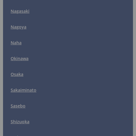
Nagasaki
Nagoya
Naha
Okinawa
Osaka
Sakaiminato
Sasebo
Shizuoka