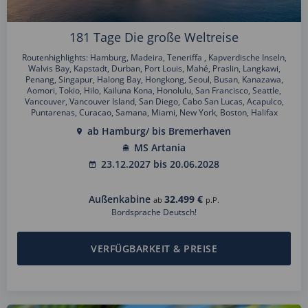
181 Tage Die große Weltreise
Routenhighlights: Hamburg, Madeira, Teneriffa , Kapverdische Inseln,
Walvis Bay, Kapstadt, Durban, Port Louis, Mahé, Praslin, Langkawi,
Penang, Singapur, Halong Bay, Hongkong, Seoul, Busan, Kanazawa,
Aomori, Tokio, Hilo, Kailuna Kona, Honolulu, San Francisco, Seattle,
Vancouver, Vancouver Island, San Diego, Cabo San Lucas, Acapulco,
Puntarenas, Curacao, Samana, Miami, New York, Boston, Halifax
ab Hamburg/ bis Bremerhaven
MS Artania
23.12.2027 bis 20.06.2028
Außenkabine
32.499 €
ab
p.P.
Bordsprache Deutsch!
VERFÜGBARKEIT & PREISE