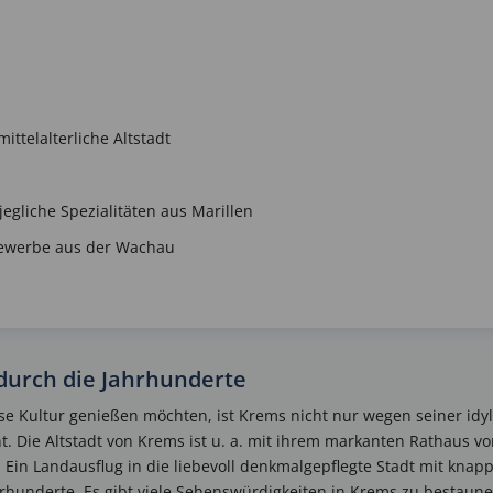
mittelalterliche Altstadt
egliche Spezialitäten aus Marillen
gewerbe aus der Wachau
durch die Jahrhunderte
ise Kultur genießen möchten, ist Krems nicht nur wegen seiner idyl
t. Die Altstadt von Krems ist u. a. mit ihrem markanten Rathaus v
. Ein Landausflug in die liebevoll denkmalgepflegte Stadt mit knap
rhunderte. Es gibt viele Sehenswürdigkeiten in Krems zu bestaun