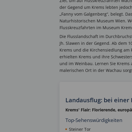
Ziel, um auf Flusskreuzfahrten Wach
der Gegend um Krems lebten jedoch s
„Fanny vom Galgenberg“, belegt. Das
Naturhistorischen Museum Wien. Wer
Flusskreuzfahrten im Museum Krems
Die Flusslandschaft im Durchbruchst
Jh. Slawen in der Gegend. Ab dem 
Krems und die Kirchensiedlung am F
erhielten Krems und ihre Schwesters
und im Weinbau. Lernen Sie Krems a
malerischen Ort in der Wachau sorgt
Landausflug: bei einer
Krems' Flair:
Florierende, europ
Top-Sehenswürdigkeiten
Steiner Tor