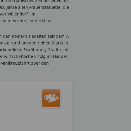
on zu römischer Zeit besiedelt. In
00 Jahre alten Frauenstatuette, die
von Willendorf“ im
achen möchte, entdeckt auf
ch den Römern siedelten seit dem 7.
unkte rund um den Hohen Markt in
 urkundliche Erwähnung. Stadtrecht
r wirtschaftliche Erfolg im Handel
 Minikreuzfahrt über den