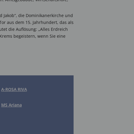
und Jakob“, die Dominikanerkirche und
Tor aus dem 15. Jahrhundert, das als
tet die Auflösung: „Alles Erdreich
n Krems begeistern, wenn Sie eine
A-ROSA RIVA
MS Ariana