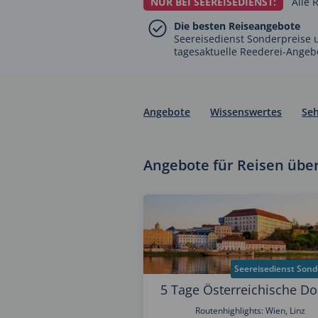
NUR BEI SEEREISEDIENST:
Alle 
Die besten Reiseangebote
Seereisedienst Sonderpreise 
tagesaktuelle Reederei-Angeb
Angebote
Wissenswertes
Se
Angebote für Reisen übe
Seereisedienst Sond
5 Tage Österreichische D
Routenhighlights: Wien, Linz