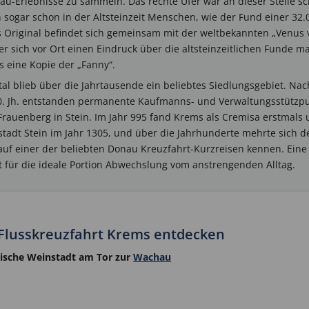
au-Erlebnisse zu sammeln. Das rechte Ufer war an dieser Stelle sch
ogar schon in der Altsteinzeit Menschen, wie der Fund einer 32.0
 Original befindet sich gemeinsam mit der weltbekannten „Venus 
 sich vor Ort einen Eindruck über die altsteinzeitlichen Funde m
 eine Kopie der „Fanny“.
al blieb über die Jahrtausende ein beliebtes Siedlungsgebiet. Na
10. Jh. entstanden permanente Kaufmanns- und Verwaltungsstützp
rauenberg in Stein. Im Jahr 995 fand Krems als Cremisa erstmals
tadt Stein im Jahr 1305, und über die Jahrhunderte mehrte sich de
uf einer der beliebten Donau Kreuzfahrt-Kurzreisen kennen. Eine
 für die ideale Portion Abwechslung vom anstrengenden Alltag.
 Flusskreuzfahrt Krems entdecken
äische Weinstadt am Tor zur
Wachau