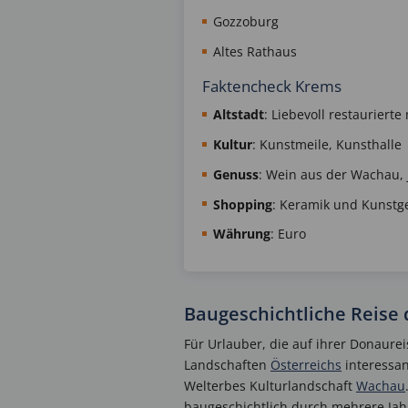
Gozzoburg
Altes Rathaus
Faktencheck Krems
Altstadt
: Liebevoll restaurierte 
Kultur
: Kunstmeile, Kunsthalle
Genuss
: Wein aus der Wachau, j
Shopping
: Keramik und Kunst
Währung
: Euro
Baugeschichtliche Reise 
Für Urlauber, die auf ihrer Donaure
Landschaften
Österreichs
interessan
Welterbes Kulturlandschaft
Wachau
baugeschichtlich durch mehrere Jah