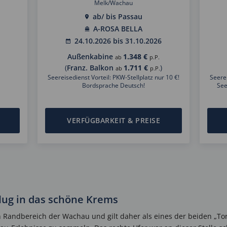
Melk/Wachau
ab/ bis Passau
A-ROSA BELLA
24.10.2026 bis 31.10.2026
Außenkabine
1.348 €
ab
p.P.
(
Franz. Balkon
1.711 €
)
ab
p.P.
Seereisedienst Vorteil: PKW-Stellplatz nur 10 €!
Seerei
Bordsprache Deutsch!
See
VERFÜGBARKEIT & PREISE
lug in das schöne Krems
n Randbereich der Wachau und gilt daher als eines der beiden „To