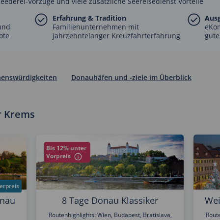
Reederei-Vorzüge und viele zusätzliche Seereisedienst Vorteile
Erfahrung & Tradition
Aus
und
Familienunternehmen mit
eKo
ote
jahrzehntelanger Kreuzfahrterfahrung
gute
henswürdigkeiten
Donauhäfen und -ziele im Überblick
r Krems
Bis 12% unter
Vorpreis
erpreis
onau
8 Tage Donau Klassiker
Wei
Routenhighlights: Wien, Budapest, Bratislava,
Route