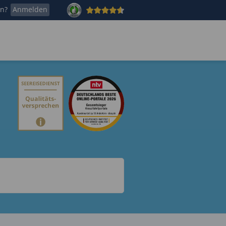
en?
Anmelden