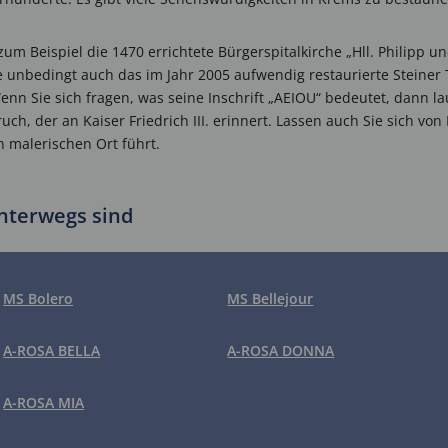
 zum Beispiel die 1470 errichtete Bürgerspitalkirche „Hll. Philipp 
ie unbedingt auch das im Jahr 2005 aufwendig restaurierte Steiner 
nn Sie sich fragen, was seine Inschrift „AEIOU“ bedeutet, dann lau
ruch, der an Kaiser Friedrich III. erinnert. Lassen auch Sie sich vo
en malerischen Ort führt.
unterwegs sind
MS Bolero
MS Bellejour
A-ROSA BELLA
A-ROSA DONNA
A-ROSA MIA