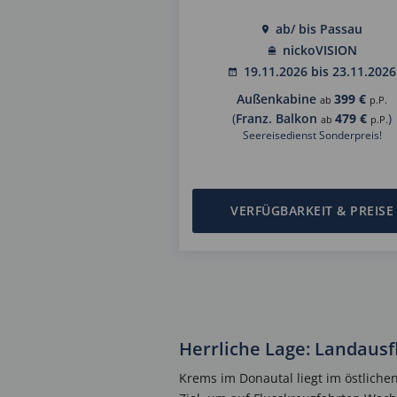
ab/ bis Passau
nickoVISION
19.11.2026 bis 23.11.2026
Außenkabine
399 €
ab
p.P.
(
Franz. Balkon
479 €
)
ab
p.P.
Seereisedienst Sonderpreis!
VERFÜGBARKEIT & PREISE
Herrliche Lage: Landausf
Krems im Donautal liegt im östliche