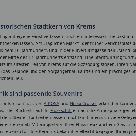
istorischen Stadtkern von Krems
lug auf eigene Faust verlassen möchten, interessiert Sie bestimmt
ntdecken lassen. Am „Täglichen Markt“, der früher Gerichtsplatz de
s dem 16. Jahrhundert, und in der Pulverturmgasse den „Mandl oh
 der Mitte des 17. Jahrhunderts entstand. Eine Stadtführung führ
kts im ältesten Teil von Krems auf die Gozzoburg stoßen. Ihren Na
50 das Gelände und den Vorgängerbau kaufte und ein prächtiges 
ichten ließ.
mik sind passende Souvenirs
Schiffsreisen u. a. von
A-ROSA
und
Nicko Cruises
erkunden können, 
vor der Rückkehr auf Ihr
Flussschiff
einfach die Atmosphäre genieß
em Steiner Tor treiben lassen möchten, finden sich viele Gelegenh
 erstehen als Mitbringsel von Ihrer Flusskreuzfahrt ein Glas mit de
ist ebenso für ihre Keramik bekannt. Vielleicht begegnet Ihnen ja 