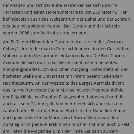
für Frieden und Ort der Ruhe erstrecken sie sich über 19
Terrassen und einen Höhenunterschied von 250 Metern. Hier
befindet sich auch das Weltzentrum der Bahai und der Schrein
des Bab mit goldener Kuppel. Der Garten und der Schrein
wurden 2008 zum Weltkulturerbe ernannt.
Am Fuße der Hängenden Gärten erstreckt sich die „German
Colony“, durch die man in Ruhe schlendern, in den Geschäften
stöbern und in Restaurants einkehren kann. Die Ben-Gurion-
Avenue, die sich durch das Viertel zieht, ist ein beliebtes
Shoppingparadies. Am südlichen Ausgang Haifas steht an der
höchsten Stelle die Universität mit ihrem beeindruckenden
Hochhausturm. An der Westseite des Berges Karmels thront
das Karmelitenkloster Stella Marias mit der Prophetenhöhle,
der Elija-Höhle, wo Prophet Elija gewohnt haben soll und die
auch als sein Grabort gilt. Von hier bietet sich abermals ein
zauberhafter Blick über Haifas Bucht. In der Nähe findet man
auch gleich den Stella-Maris-Leuchtturm. Wenn man den
Aufstieg nicht per Fuß erklimmen möchte, hat man auch direkt
am Hafen die Möglichkeit, mit der Haifa-Seilbahn zu dem