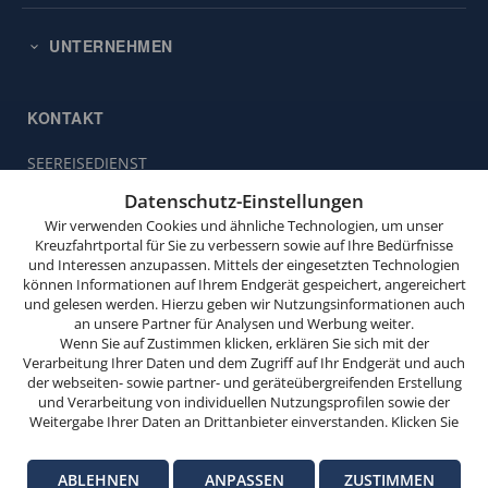
UNTERNEHMEN
KONTAKT
SEEREISEDIENST
Diese
Vinckeweg 21
Website
Datenschutz-Einstellungen
47119 Duisburg
verwendet
Wir verwenden Cookies und ähnliche Technologien, um unser
Cookies.
Buchungsservice:
Kreuzfahrtportal für Sie zu verbessern sowie auf Ihre Bedürfnisse
0203 / 30 98 00
und Interessen anzupassen. Mittels der eingesetzten Technologien
(Mo. bis Fr. von 9.00 bis 18.00 Uhr,
Wenn
können Informationen auf Ihrem Endgerät gespeichert, angereichert
Sa. von 10.00 bis 15.00 Uhr,
Sie
und gelesen werden. Hierzu geben wir Nutzungsinformationen auch
So. von 10.00 bis 13.00 Uhr,
weitersurfen,
an unsere Partner für Analysen und Werbung weiter.
außer feiertags)
stimmen
Wenn Sie auf Zustimmen klicken, erklären Sie sich mit der
Verarbeitung Ihrer Daten und dem Zugriff auf Ihr Endgerät und auch
Sie
info@seereisedienst.de
der webseiten- sowie partner- und geräteübergreifenden Erstellung
der
und Verarbeitung von individuellen Nutzungsprofilen sowie der
Cookie-
Weitergabe Ihrer Daten an Drittanbieter einverstanden. Klicken Sie
hier auf Ablehnen, wenn Sie nur der Verwendung von technisch
Nutzung
© SEEREISEDIENST
notwendigen Verarbeitungen zustimmen möchten. Klicken Sie auf
zu.
Impressum
Datenschutz-Informationen
Datenschutz-Einstellungen
ABLEHNEN
ANPASSEN
ZUSTIMMEN
Anpassen, um einzelnen Anbietern die Zustimmung zu erteilen.