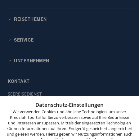
REISETHEMEN
SERVICE
UNTERNEHMEN
KONTAKT
SEEREISEDIENST
Diese
Vinckeweg 21
Website
Datenschutz-Einstellungen
47119 Duisburg
verwendet
Wir verwenden Cookies und ähnliche Technologien, um unser
Cookies.
Buchungsservice:
0203 / 30 98 00
Kreuzfahrtportal für Sie zu verbessern sowie auf Ihre Bedürfnisse
und Interessen anzupassen. Mittels der eingesetzten Technologien
(Mo. bis Fr. von 9.00 bis 18.00 Uhr,
Wenn
können Informationen auf Ihrem Endgerät gespeichert, angereichert
Sa. von 10.00 bis 15.00 Uhr,
Sie
und gelesen werden. Hierzu geben wir Nutzungsinformationen auch
So. von 10.00 bis 13.00 Uhr,
weitersurfen,