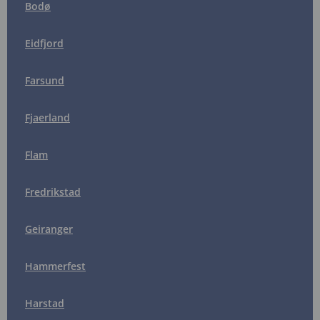
Bodø
Eidfjord
Farsund
Fjaerland
Flam
Fredrikstad
Geiranger
Hammerfest
Harstad