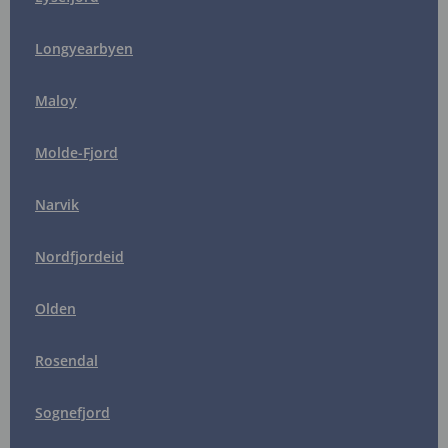
Longyearbyen
Maloy
Molde-Fjord
Narvik
Nordfjordeid
Olden
Rosendal
Sognefjord