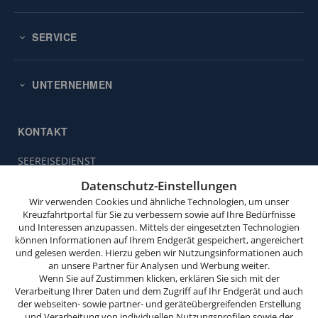
SERVICE
UNTERNEHMEN
KONTAKT
SEEREISEDIENST
Diese
Vinckeweg 21
Website
Datenschutz-Einstellungen
47119 Duisburg
verwendet
Wir verwenden Cookies und ähnliche Technologien, um unser
Cookies.
Kreuzfahrtportal für Sie zu verbessern sowie auf Ihre Bedürfnisse
Buchungsservice:
0203 / 30 98 00
und Interessen anzupassen. Mittels der eingesetzten Technologien
(Mo. bis Fr. von 9.00 bis 18.00 Uhr,
Wenn
können Informationen auf Ihrem Endgerät gespeichert, angereichert
Sa. von 10.00 bis 15.00 Uhr,
Sie
und gelesen werden. Hierzu geben wir Nutzungsinformationen auch
So. von 10.00 bis 13.00 Uhr,
weitersurfen,
an unsere Partner für Analysen und Werbung weiter.
außer feiertags)
stimmen
Wenn Sie auf Zustimmen klicken, erklären Sie sich mit der
Verarbeitung Ihrer Daten und dem Zugriff auf Ihr Endgerät und auch
Sie
info@seereisedienst.de
der webseiten- sowie partner- und geräteübergreifenden Erstellung
der
und Verarbeitung von individuellen Nutzungsprofilen sowie der