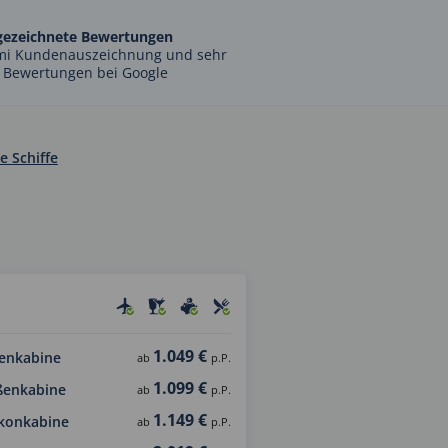
gezeichnete Bewertungen
mi Kundenauszeichnung und sehr
 Bewertungen bei Google
e Schiffe
1.049 €
enkabine
ab
p.P.
1.099 €
ßenkabine
ab
p.P.
1.149 €
konkabine
ab
p.P.