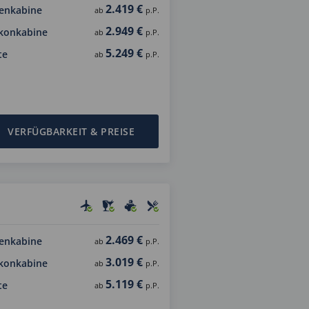
2.419 €
enkabine
ab
p.P.
2.949 €
konkabine
ab
p.P.
5.249 €
te
ab
p.P.
VERFÜGBARKEIT & PREISE
2.469 €
enkabine
ab
p.P.
3.019 €
konkabine
ab
p.P.
5.119 €
te
ab
p.P.