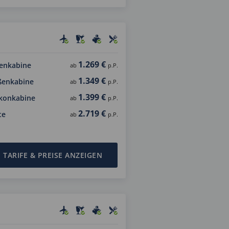
1.269 €
enkabine
ab
p.P.
1.349 €
ßenkabine
ab
p.P.
1.399 €
konkabine
ab
p.P.
2.719 €
te
ab
p.P.
TARIFE & PREISE ANZEIGEN