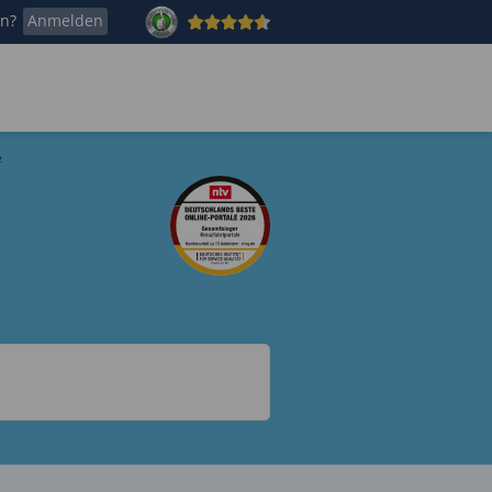
en?
Anmelden
e