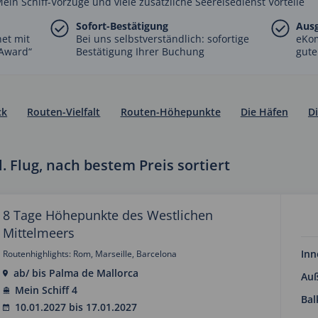
Mein Schiff-Vorzüge und viele zusätzliche Seereisedienst Vorteile
Sofort-Bestätigung
Aus
net mit
Bei uns selbstverständlich: sofortige
eKo
Award“
Bestätigung Ihrer Buchung
gute
ck
Routen-Vielfalt
Routen-Höhepunkte
Die Häfen
Di
. Flug, nach bestem Preis sortiert
8 Tage Höhepunkte des Westlichen
Mittelmeers
Inn
Routenhighlights: Rom, Marseille, Barcelona
ab/ bis Palma de Mallorca
Au
Mein Schiff 4
Bal
10.01.2027 bis 17.01.2027