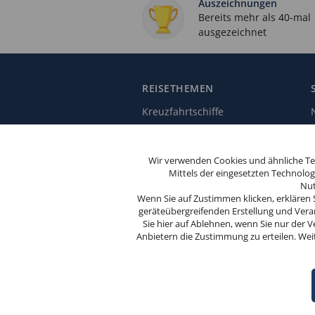
Auszeichnungen
Bereits mehr als 40-mal
ausgezeichnet
REISETHEMEN
Kreuzfahrtschiffe
Kreuzfahrthäfen
Kreuzfahrtthemen
Wir verwenden Cookies und ähnliche Tec
Diese
Mittels der eingesetzten Technolo
Jahreszeiten & Feiertage
Website
Nut
verwendet
Kreuzfahrtanregungen
Wenn Sie auf Zustimmen klicken, erklären 
Cookies.
geräteübergreifenden Erstellung und Verar
Sie hier auf Ablehnen, wenn Sie nur de
Wenn Sie
Anbietern die Zustimmung zu erteilen. Wei
weitersurfen,
stimmen Sie
der
Cookie-
Nutzung
zu.
© SEEREISEDIENST
OK