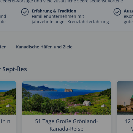
Reederei-Vorzüge und viele zusätzliche Seereisedienst Vorteile
Erfahrung & Tradition
Aus
und
Familienunternehmen mit
eKo
ote
jahrzehntelanger Kreuzfahrterfahrung
gute
ten
Kanadische Häfen und Ziele
 Sept-Îles
in n
51 Tage Große Grönland-
12 
Kanada-Reise