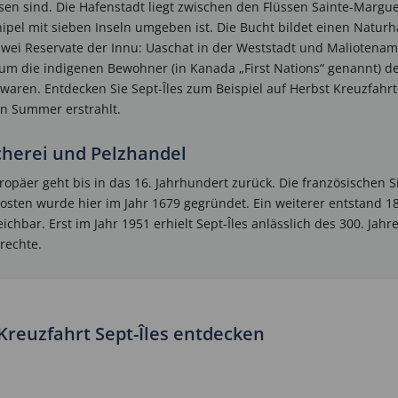
en sind. Die Hafenstadt liegt zwischen den Flüssen Sainte-Margue
ipel mit sieben Inseln umgeben ist. Die Bucht bildet einen Natur
zwei Reservate der Innu: Uaschat in der Weststadt und Maliotenam
 um die indigenen Bewohner (in Kanada „First Nations“ genannt) de
waren. Entdecken Sie Sept-Îles zum Beispiel auf Herbst Kreuzfahr
n Summer erstrahlt.
scherei und Pelzhandel
opäer geht bis in das 16. Jahrhundert zurück. Die französischen S
sten wurde hier im Jahr 1679 gegründet. Ein weiterer entstand 184
ichbar. Erst im Jahr 1951 erhielt Sept-Îles anlässlich des 300. Jah
rechte.
 Kreuzfahrt Sept-Îles entdecken