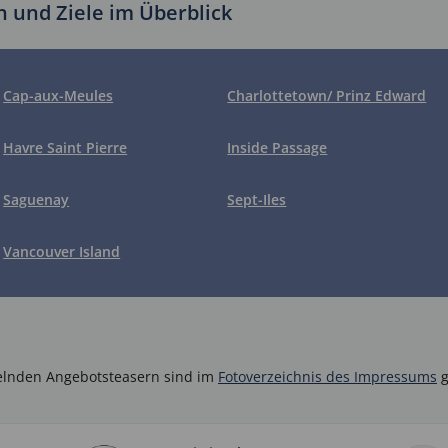
n und Ziele im Überblick
Cap-aux-Meules
Charlottetown/ Prinz Edward
Insel
Havre Saint Pierre
Inside Passage
Saguenay
Sept-Iles
Vancouver Island
selnden Angebotsteasern sind im
Fotoverzeichnis des Impressums
g