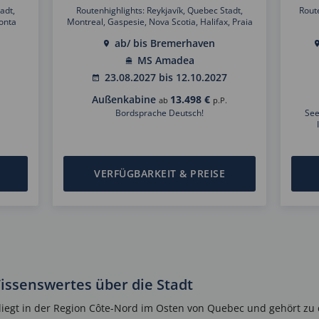
adt,
Routenhighlights: Reykjavík, Quebec Stadt,
Rout
Ponta
Montreal, Gaspesie, Nova Scotia, Halifax, Praia
de Vitoria/Azoren, Ponta Delgada/Azoren
ab/ bis Bremerhaven
MS Amadea
23.08.2027 bis 12.10.2027
Außenkabine
13.498 €
ab
p.P.
Bordsprache Deutsch!
See
VERFÜGBARKEIT & PREISE
Wissenswertes über die Stadt
 liegt in der Region Côte-Nord im Osten von Quebec und gehört zu 