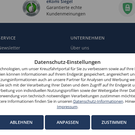
eKomi Siegel
Garantierte echte
Kundenmeinungen
SERVICE
UNTERNEHMEN
Newsletter
Über uns
Reiseschutz
Kundenbewertungen
Datenschutz-Einstellungen
Landausflüge
Zahlungsmöglichkeiten
hnologien, um unser Kreuzfahrtportal für Sie zu verbessern sowie auf Ihre
gien können Informationen auf Ihrem Endgerät gespeichert, angereichert un
Schiffsliegeplätze
Affiliate-Programm
zungsinformationen auch an unsere Partner für Analysen und Werbung wei
Parkplätze
Sie sich mit der Verarbeitung Ihrer Daten und dem Zugriff auf Ihr Endgerät 
beitung von individuellen Nutzungsprofilen sowie der Weitergabe Ihrer Dat
r Verwendung von technisch notwendigen Verarbeitungen zustimmen möchten.
tere Informationen finden Sie in unseren
Datenschutz-Informationen
. Hinw
Impressum
.
ABLEHNEN
ANPASSEN
ZUSTIMMEN
Impressum
Datenschutz-Informationen
Datenschutz-Eins