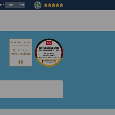
en?
Anmelden