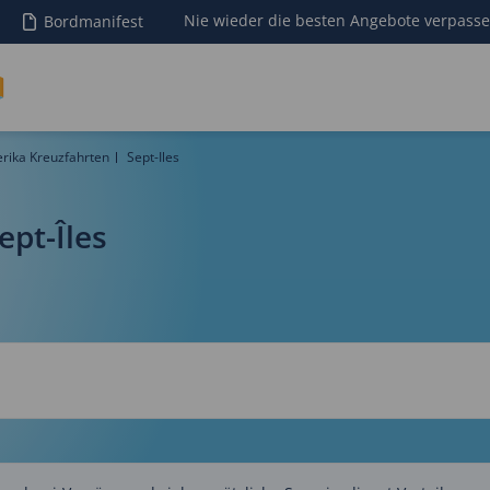
Nie wieder die besten Angebote verpass
Bordmanifest
ika Kreuzfahrten
Sept-Iles
ept-Îles