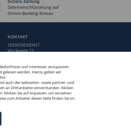
Sichere Zahlung
Datenverschlüsselung auf
Online-Banking-Niveau
KONTAKT
SEEREISEDIENST
Vinckeweg 21
47119 Duisburg
 Bedürfnisse und Interessen anzupassen.
Buchungsservice:
0203 / 30 98 00
d gelesen werden. Hierzu geben wir
(Mo. bis Fr. von 9.00 bis 18.00 Uhr,
ter.
Sa. von 10.00 bis 15.00 Uhr,
und auch der webseiten- sowie partner- und
So. von 10.00 bis 13.00 Uhr,
en an Drittanbieter einverstanden. Klicken
außer feiertags)
 Klicken Sie auf Anpassen, um einzelnen
eise zum Anbieter dieser Seite finden Sie im
info@seereisedienst.de
tellungen
Versicherungsvertrag widerrufen