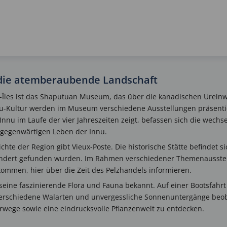
: die atemberaubende Landschaft
t-Îles ist das Shaputuan Museum, das über die kanadischen Urein
u-Kultur werden im Museum verschiedene Ausstellungen präsenti
 Innu im Laufe der vier Jahreszeiten zeigt, befassen sich die wech
gegenwärtigen Leben der Innu.
chte der Region gibt Vieux-Poste. Die historische Stätte befindet s
ndert gefunden wurden. Im Rahmen verschiedener Themenausstel
 kommen, hier über die Zeit des Pelzhandels informieren.
ür seine faszinierende Flora und Fauna bekannt. Auf einer Bootsfahrt
 verschiedene Walarten und unvergessliche Sonnenuntergänge beoba
wege sowie eine eindrucksvolle Pflanzenwelt zu entdecken.