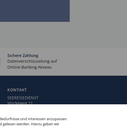
Sichere Zahlung
Datenverschlüsselung auf
Online-Banking-Niveau
KONTAKT
SEEREISEDIENST
Vinckeweg 21
47119 Duisburg
 Bedürfnisse und Interessen anzupassen.
Buchungsservice:
0203 / 30 98 00
d gelesen werden. Hierzu geben wir
(Mo. bis Fr. von 9.00 bis 18.00 Uhr,