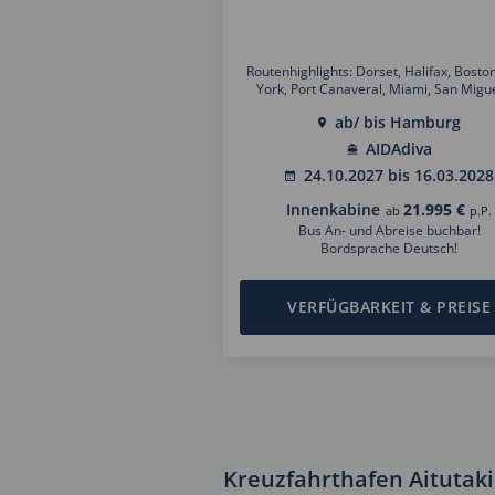
Routenhighlights: Dorset, Halifax, Bosto
York, Port Canaveral, Miami, San Migu
Cozumel, Belize City, Puntarenas, San 
ab/ bis Hamburg
Los Angeles, San Francisco, Honolulu, 
Kailuna Kona, Moorea, Tahiti, Cookins
AIDAdiva
Sydney, Brisbane, Airlie Beach, Cairns, 
24.10.2027 bis 16.03.2028
Lombok, Bali, Singapur, Kuala Lumpur, P
Mahé, Port Louis, Kapstadt, Santos/Sao 
Innenkabine
21.995 €
ab
p.P.
Angra dos Reis, Rio de Janeiro, Salvad
Bus An- und Abreise buchbar!
Teneriffa , Madeira, Lissabon
Bordsprache Deutsch!
VERFÜGBARKEIT & PREISE
Kreuzfahrthafen Aitutaki