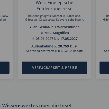
Welt: Eine epische
Entdeckungsreise
n, New
Routenhighlights: Marseille, Barcelona,
Ro
el de
Gibraltar, Casablanca, Kapverdische Inseln,
Gibr
Diego,
Salvador, Rio de Janeiro, Buenos Aires, Ushuaia,
Salvad
ab Genua/ bis Warnemünde
Hilo,
Puerto Montt, Valparaiso, Osterinsel, Tahiti,
Puer
eln,
Moorea, Cookinseln, Bay of Islands, Auckland,
Moore
MSC Magnifica
Darwin,
Christchurch, Dunedin, Milford Sound,
C
05.01.2027 bis 17.05.2027
enang,
Tasmanien, Sydney, Honolulu, Hilo, Los Angeles,
Tasman
Paulo,
Cabo San Lucas, Puntarenas, La Romana,
Cab
Außenkabine
20.759 €
ab
p.P.
or,
Tortola, St. Maarten, Gran Canaria, Ibiza,
Tortola
Neapel, Rom, Bilbao, La Rochelle/Bordeaux
Seereisedienst Vorteil: Inkl. EXTRA-Rabatt!
See
VERFÜGBARKEIT & PREISE
: Wissenswertes über die Insel