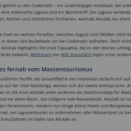
und gehört zu den Cookinseln – ein unabhängiger Inselstaat, der pol
 eine malerische Lagune und ein Barriereriff. Der Lagune verdankt 
ten, Rochen und zahlreichen Fischarten, weshalb Aitutaki vor allem
ie Insel ein wahres Paradies; zwischen August und Oktober zieht e
 in dieser Zeit Buckelwale um die Cookinseln aufhalten. Doch nicht
itutaki Highlights: Die Insel Tapuaetai, die zu den kleinen umliege
rände bekannt.
Weltreisen
von
MSC Kreuzfahrt
legen unter anderem
dies fernab vom Massentourismus
südlichen Pazifik; die Gesamtfläche des Inselstaats beläuft sich au
rua auf der Insel Rarotonga, woraus sich die zweite Amtssprache 
en ist die Insel Aitutaki unter anderem als Zwischenstopp für Wa
sind vor allem Maori, das indigene Volk Neuseelands. Aitutaki ist
esigen Ferienresorts, sondern nur einige kleine Hotels und Bungalo
 Insel, um Lagunentouren zu unternehmen oder Wassersport zu bet
 Kreuzfahrten im Hafen von Aitutaki an.