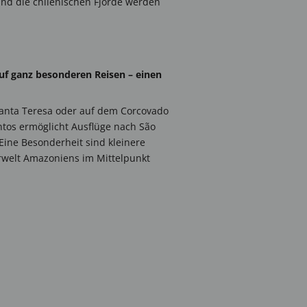
nd die chilenischen Fjorde werden
 auf ganz besonderen Reisen – einen
l Santa Teresa oder auf dem Corcovado
antos ermöglicht Ausflüge nach São
Eine Besonderheit sind kleinere
rwelt Amazoniens im Mittelpunkt