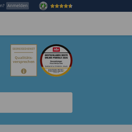
en?
Anmelden