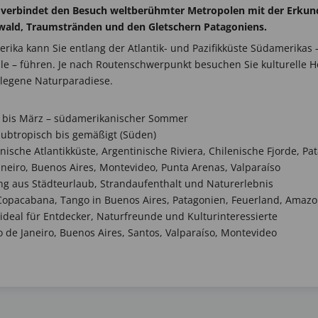
 verbindet den Besuch weltberühmter Metropolen mit der Erkun
ald, Traumstränden und den Gletschern Patagoniens.
erika kann Sie entlang der Atlantik- und Pazifikküste Südamerikas 
ile – führen. Je nach Routenschwerpunkt besuchen Sie kulturelle 
elegene Naturparadiese.
bis März – südamerikanischer Sommer
subtropisch bis gemäßigt (Süden)
nische Atlantikküste, Argentinische Riviera, Chilenische Fjorde, Pa
aneiro, Buenos Aires, Montevideo, Punta Arenas, Valparaíso
g aus Städteurlaub, Strandaufenthalt und Naturerlebnis
Copacabana, Tango in Buenos Aires, Patagonien, Feuerland, Amaz
ideal für Entdecker, Naturfreunde und Kulturinteressierte
 de Janeiro, Buenos Aires, Santos, Valparaíso, Montevideo