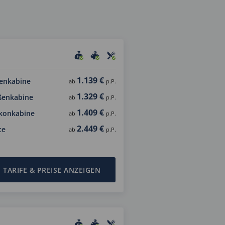
1.139 €
enkabine
ab
p.P.
1.329 €
ßenkabine
ab
p.P.
1.409 €
konkabine
ab
p.P.
2.449 €
te
ab
p.P.
TARIFE & PREISE ANZEIGEN