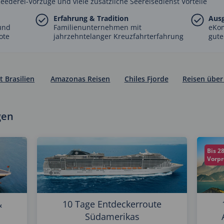
Reederei-Vorzüge und viele zusätzliche Seereisedienst Vorteile
Erfahrung & Tradition
Aus
und
Familienunternehmen mit
eKo
ote
jahrzehntelanger Kreuzfahrterfahrung
gute
 Brasilien
Amazonas Reisen
Chiles Fjorde
Reisen über
gen
Bis 2
Vorp
&
10 Tage Entdeckerroute
Südamerikas