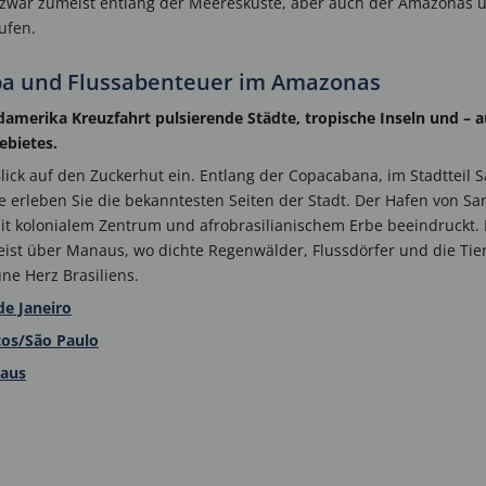
zwar zumeist entlang der Meeresküste, aber auch der Amazonas u
ufen.
mba und Flussabenteuer im Amazonas
Südamerika Kreuzfahrt pulsierende Städte, tropische Inseln und –
ebietes.
 Blick auf den Zuckerhut ein. Entlang der Copacabana, im Stadttei
ue erleben Sie die bekanntesten Seiten der Stadt. Der Hafen von S
t kolonialem Zentrum und afrobrasilianischem Erbe beeindruckt. 
st über Manaus, wo dichte Regenwälder, Flussdörfer und die Tie
ne Herz Brasiliens.
de Janeiro
tos/São Paulo
naus