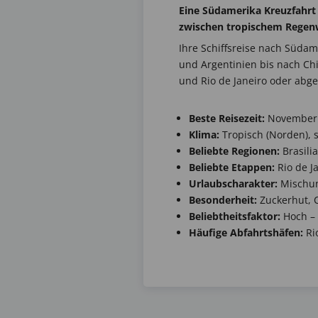
Eine Südamerika Kreuzfahrt
zwischen tropischem Regenw
Ihre Schiffsreise nach Südam
und Argentinien bis nach Ch
und Rio de Janeiro oder abg
Beste Reisezeit:
November 
Klima:
Tropisch (Norden), 
Beliebte Regionen:
Brasilia
Beliebte Etappen:
Rio de J
Urlaubscharakter:
Mischun
Besonderheit:
Zuckerhut, 
Beliebtheitsfaktor:
Hoch – 
Häufige Abfahrtshäfen:
Rio