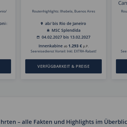
Can
onio/
Routenhighlights: Ilhabela, Buenos Aires
Rou
onio
ab/ bis Rio de Janeiro
MSC Splendida
04.02.2027 bis 13.02.2027
Innenkabine
1.293 €
ab
p.P.
Seereisedienst Vorteil: Inkl. EXTRA-Rabatt!
See
VERFÜGBARKEIT & PREISE
rten – alle Fakten und Highlights im Überbli