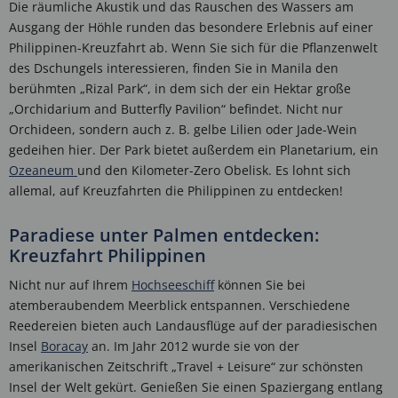
Die räumliche Akustik und das Rauschen des Wassers am
Ausgang der Höhle runden das besondere Erlebnis auf einer
Philippinen-Kreuzfahrt ab. Wenn Sie sich für die Pflanzenwelt
des Dschungels interessieren, finden Sie in Manila den
berühmten „Rizal Park“, in dem sich der ein Hektar große
„Orchidarium and Butterfly Pavilion“ befindet. Nicht nur
Orchideen, sondern auch z. B. gelbe Lilien oder Jade-Wein
gedeihen hier. Der Park bietet außerdem ein Planetarium, ein
Ozeaneum
und den Kilometer-Zero Obelisk. Es lohnt sich
allemal, auf Kreuzfahrten die Philippinen zu entdecken!
Paradiese unter Palmen entdecken:
Kreuzfahrt Philippinen
Nicht nur auf Ihrem
Hochseeschiff
können Sie bei
atemberaubendem Meerblick entspannen. Verschiedene
Reedereien bieten auch Landausflüge auf der paradiesischen
Insel
Boracay
an. Im Jahr 2012 wurde sie von der
amerikanischen Zeitschrift „Travel + Leisure“ zur schönsten
Insel der Welt gekürt. Genießen Sie einen Spaziergang entlang