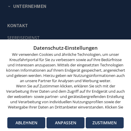
UNTERNEHMEN
KONTAKT
SEEREISEDIENST
Diese
Vinckeweg 21
Website
Datenschutz-Einstellungen
47119 Duisburg
verwendet
Wir verwenden Cookies und ähnliche Technologien, um unser
Cookies.
Buchungsservice:
0203 / 30 98 00
Kreuzfahrtportal für Sie zu verbessern sowie auf Ihre Bedürfnisse
und Interessen anzupassen. Mittels der eingesetzten Technologien
(Mo. bis Fr. von 9.00 bis 18.00 Uhr,
Wenn
können Informationen auf Ihrem Endgerät gespeichert, angereichert
Sa. von 10.00 bis 15.00 Uhr,
Sie
und gelesen werden. Hierzu geben wir Nutzungsinformationen auch
So. von 10.00 bis 13.00 Uhr,
weitersurfen,
an unsere Partner für Analysen und Werbung weiter.
außer feiertags)
stimmen
Wenn Sie auf Zustimmen klicken, erklären Sie sich mit der
Verarbeitung Ihrer Daten und dem Zugriff auf Ihr Endgerät und auch
Sie
info@seereisedienst.de
der webseiten- sowie partner- und geräteübergreifenden Erstellung
der
und Verarbeitung von individuellen Nutzungsprofilen sowie der
Cookie-
Weitergabe Ihrer Daten an Drittanbieter einverstanden. Klicken Sie
hier auf Ablehnen, wenn Sie nur der Verwendung von technisch
Nutzung
© SEEREISEDIENST
notwendigen Verarbeitungen zustimmen möchten. Klicken Sie auf
zu.
Impressum
Datenschutz-Informationen
Datenschutz-Einstellungen
ABLEHNEN
ANPASSEN
ZUSTIMMEN
Anpassen, um einzelnen Anbietern die Zustimmung zu erteilen.
Versicherungsvertrag widerrufen
Weitere Informationen finden Sie in unseren
Datenschutz-
OK