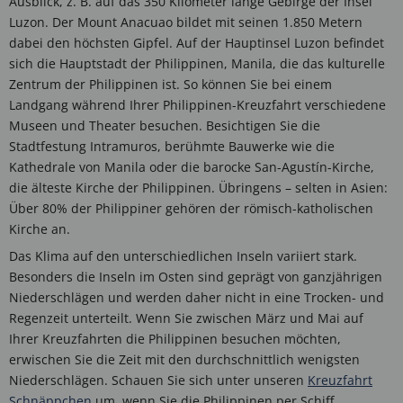
Ausblick, z. B. auf das 350 Kilometer lange Gebirge der Insel
Luzon. Der Mount Anacuao bildet mit seinen 1.850 Metern
dabei den höchsten Gipfel. Auf der Hauptinsel Luzon befindet
sich die Hauptstadt der Philippinen, Manila, die das kulturelle
Zentrum der Philippinen ist. So können Sie bei einem
Landgang während Ihrer Philippinen-Kreuzfahrt verschiedene
Museen und Theater besuchen. Besichtigen Sie die
Stadtfestung Intramuros, berühmte Bauwerke wie die
Kathedrale von Manila oder die barocke San-Agustín-Kirche,
die älteste Kirche der Philippinen. Übringens – selten in Asien:
Über 80% der Philippiner gehören der römisch-katholischen
Kirche an.
Das Klima auf den unterschiedlichen Inseln variiert stark.
Besonders die Inseln im Osten sind geprägt von ganzjährigen
Niederschlägen und werden daher nicht in eine Trocken- und
Regenzeit unterteilt. Wenn Sie zwischen März und Mai auf
Ihrer Kreuzfahrten die Philippinen besuchen möchten,
erwischen Sie die Zeit mit den durchschnittlich wenigsten
Niederschlägen. Schauen Sie sich unter unseren
Kreuzfahrt
Schnäppchen
um, wenn Sie die Philippinen per Schiff