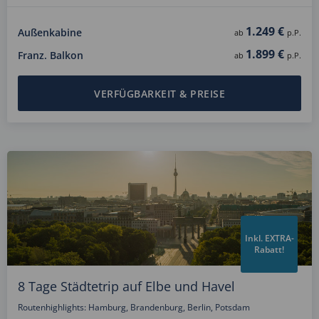
1.249 €
Außenkabine
ab
p.P.
1.899 €
Franz. Balkon
ab
p.P.
VERFÜGBARKEIT & PREISE
Inkl. EXTRA-
Rabatt!
8 Tage Städtetrip auf Elbe und Havel
Routenhighlights: Hamburg, Brandenburg, Berlin, Potsdam