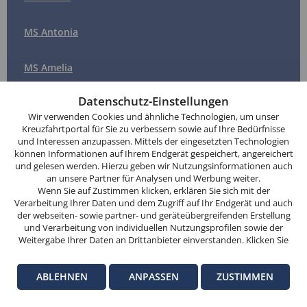
MS Antonia
MS Amelia
Diese
Website
Datenschutz-Einstellungen
verwendet
Wir verwenden Cookies und ähnliche Technologien, um unser
Cookies.
Kreuzfahrtportal für Sie zu verbessern sowie auf Ihre Bedürfnisse
und Interessen anzupassen. Mittels der eingesetzten Technologien
Wenn
können Informationen auf Ihrem Endgerät gespeichert, angereichert
Sie
Die Flussdestinationen im Überblick
und gelesen werden. Hierzu geben wir Nutzungsinformationen auch
weitersurfen,
an unsere Partner für Analysen und Werbung weiter.
stimmen
Wenn Sie auf Zustimmen klicken, erklären Sie sich mit der
Verarbeitung Ihrer Daten und dem Zugriff auf Ihr Endgerät und auch
Sie
Boddenkreuzfahrten
der webseiten- sowie partner- und geräteübergreifenden Erstellung
der
und Verarbeitung von individuellen Nutzungsprofilen sowie der
Cookie-
Weitergabe Ihrer Daten an Drittanbieter einverstanden. Klicken Sie
Donau Kreuzfahrten
hier auf Ablehnen, wenn Sie nur der Verwendung von technisch
Nutzung
notwendigen Verarbeitungen zustimmen möchten. Klicken Sie auf
zu.
ABLEHNEN
ANPASSEN
ZUSTIMMEN
Anpassen, um einzelnen Anbietern die Zustimmung zu erteilen.
Douro Kreuzfahrten
Weitere Informationen finden Sie in unseren
Datenschutz-
OK
Informationen
. Hinweise zum Anbieter dieser Seite finden Sie im