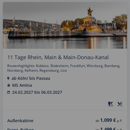
11 Tage Rhein, Main & Main-Donau-Kanal
Routenhighlights: Koblenz, Rüdesheim, Frankfurt, Würzburg, Bamberg,
Nürnberg, Kelheim, Regensburg, Linz
ab Köln/ bis Passau
MS Amina
24.02.2027 bis 06.03.2027
1.099 €
Außenkabine
ab
p.P.
1.499 €
Franz. Balkon
ab
p.P.