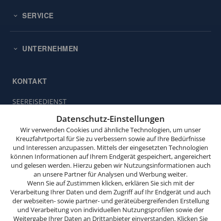
SERVICE
UNTERNEHMEN
KONTAKT
SEEREISEDIENST
Diese
Vinckeweg 21
Website
Datenschutz-Einstellungen
47119 Duisburg
verwendet
Wir verwenden Cookies und ähnliche Technologien, um unser
Cookies.
Kreuzfahrtportal für Sie zu verbessern sowie auf Ihre Bedürfnisse
Buchungsservice:
0203 / 30 98 00
und Interessen anzupassen. Mittels der eingesetzten Technologien
(Mo. bis Fr. von 9.00 bis 18.00 Uhr,
Wenn
können Informationen auf Ihrem Endgerät gespeichert, angereichert
Sa. von 10.00 bis 15.00 Uhr,
Sie
und gelesen werden. Hierzu geben wir Nutzungsinformationen auch
So. von 10.00 bis 13.00 Uhr,
weitersurfen,
an unsere Partner für Analysen und Werbung weiter.
außer feiertags)
stimmen
Wenn Sie auf Zustimmen klicken, erklären Sie sich mit der
Verarbeitung Ihrer Daten und dem Zugriff auf Ihr Endgerät und auch
Sie
info@seereisedienst.de
der webseiten- sowie partner- und geräteübergreifenden Erstellung
der
und Verarbeitung von individuellen Nutzungsprofilen sowie der
Cookie-
Weitergabe Ihrer Daten an Drittanbieter einverstanden. Klicken Sie