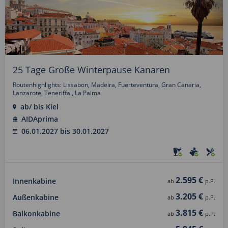
25 Tage Große Winterpause Kanaren
Routenhighlights: Lissabon, Madeira, Fuerteventura, Gran Canaria,
Lanzarote, Teneriffa , La Palma
ab/ bis Kiel
AIDAprima
06.01.2027 bis 30.01.2027
2.595 €
Innenkabine
ab
p.P.
3.205 €
Außenkabine
ab
p.P.
3.815 €
Balkonkabine
ab
p.P.