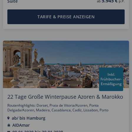
5.945 €
Suite
ab
p.P.
TARIFE & PREISE ANZEIGEN
Inkl.
Frühbucher-
Ermäßigung
22 Tage Große Winterpause Azoren & Marokko
Routenhighlights: Dorset, Praia de Vitoria/Azoren, Ponta
Delgada/Azoren, Madeira, Casablanca, Cadíz, Lissabon, Porto
ab/ bis Hamburg
AIDAmar