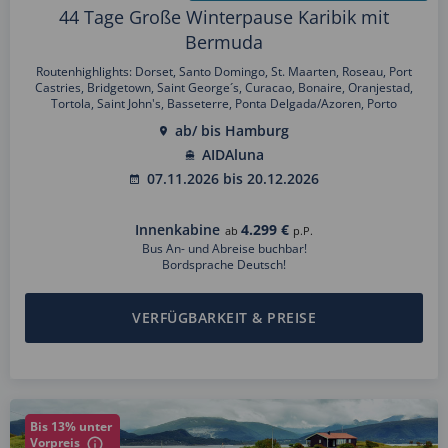
44 Tage Große Winterpause Karibik mit
Bermuda
Routenhighlights: Dorset, Santo Domingo, St. Maarten, Roseau, Port
Castries, Bridgetown, Saint George´s, Curacao, Bonaire, Oranjestad,
Tortola, Saint John's, Basseterre, Ponta Delgada/Azoren, Porto
ab/ bis Hamburg
AIDAluna
07.11.2026 bis 20.12.2026
Innenkabine
4.299 €
ab
p.P.
Bus An- und Abreise buchbar!
Bordsprache Deutsch!
VERFÜGBARKEIT & PREISE
Bis 13% unter
Vorpreis