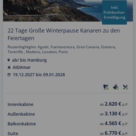
Inkl.
Frühbucher-
Ermäßigung
22 Tage Große Winterpause Kanaren zu den
Feiertagen
Routenhighlights: Agadir, Fuerteventura, Gran Canaria, Gomera,
Teneriffa , Madeira, Lissabon, Porto
ab/ bis Hamburg
AIDAmar
19.12.2027 bis 09.01.2028
2.620 €
Innenkabine
ab
p.P.
3.130 €
Außenkabine
ab
p.P.
4.565 €
Balkonkabine
ab
p.P.
6.770 €
Suite
ab
p.P.