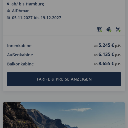
ab/ bis Hamburg
AIDAmar
05.11.2027 bis 19.12.2027
5.245 €
Innenkabine
ab
p.P.
6.135 €
Außenkabine
ab
p.P.
8.655 €
Balkonkabine
ab
p.P.
TARIFE & PREISE ANZEIGEN