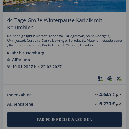
44 Tage Große Winterpause Karibik mit
Kolumbien
Routenhighlights: Dorset, Teneriffa , Bridgetown, Saint George´s,
Oranjestad, Curacao, Santo Domingo, Tortola, St. Maarten, Guadeloupe
, Roseau, Basseterre, Ponta Delgada/Azoren, Lissabon
ab/ bis Hamburg
AIDAluna
10.01.2027 bis 22.02.2027
4.645 €
Innenkabine
ab
p.P.
6.220 €
Außenkabine
ab
p.P.
TARIFE & PREISE ANZEIGEN