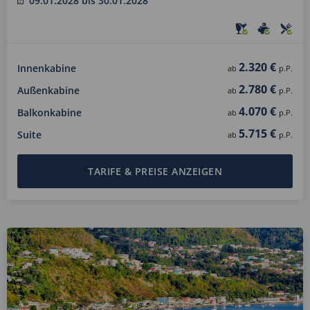
09.01.2028 bis 30.01.2028
2.320 €
Innenkabine
ab
p.P.
2.780 €
Außenkabine
ab
p.P.
4.070 €
Balkonkabine
ab
p.P.
5.715 €
Suite
ab
p.P.
TARIFE & PREISE ANZEIGEN