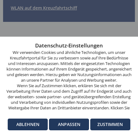
WLAN auf dem Kreuzfahrtschiff
Diese
Website
Datenschutz-Einstellungen
verwendet
Foto im Teaser "Bequeme Anreise per Bus": © JFL Photography
Wir verwenden Cookies und ähnliche Technologien, um unser
Cookies.
/ fotolia
Kreuzfahrtportal für Sie zu verbessern sowie auf Ihre Bedürfnisse
und Interessen anzupassen. Mittels der eingesetzten Technologien
Wenn
Fototeaser Warnemünde "Beliebter Ostseehafen": ©
können Informationen auf Ihrem Endgerät gespeichert, angereichert
Sie
Marco2811 / fotolia
und gelesen werden. Hierzu geben wir Nutzungsinformationen auch
weitersurfen,
an unsere Partner für Analysen und Werbung weiter.
stimmen
Wenn Sie auf Zustimmen klicken, erklären Sie sich mit der
Verarbeitung Ihrer Daten und dem Zugriff auf Ihr Endgerät und auch
Sie
der webseiten- sowie partner- und geräteübergreifenden Erstellung
der
Auszeichnungen
und Verarbeitung von individuellen Nutzungsprofilen sowie der
Cookie-
Bereits mehr als 40-mal ausgezeichnet
Weitergabe Ihrer Daten an Drittanbieter einverstanden. Klicken Sie
hier auf Ablehnen, wenn Sie nur der Verwendung von technisch
Nutzung
notwendigen Verarbeitungen zustimmen möchten. Klicken Sie auf
zu.
ABLEHNEN
ANPASSEN
ZUSTIMMEN
Anpassen, um einzelnen Anbietern die Zustimmung zu erteilen.
eKomi Siegel
Weitere Informationen finden Sie in unseren
Datenschutz-
OK
Garantierte echte Kundenmeinungen
Informationen
. Hinweise zum Anbieter dieser Seite finden Sie im