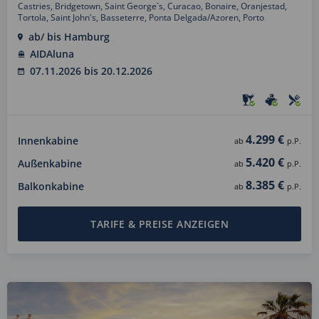
Castries, Bridgetown, Saint George´s, Curacao, Bonaire, Oranjestad,
Tortola, Saint John's, Basseterre, Ponta Delgada/Azoren, Porto
ab/ bis Hamburg
AIDAluna
07.11.2026 bis 20.12.2026
4.299 €
Innenkabine
ab
p.P.
5.420 €
Außenkabine
ab
p.P.
8.385 €
Balkonkabine
ab
p.P.
TARIFE & PREISE ANZEIGEN