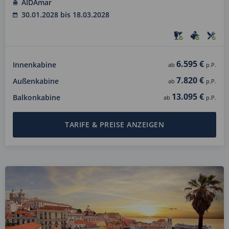
AIDAmar
30.01.2028 bis 18.03.2028
6.595 €
Innenkabine
ab
p.P.
7.820 €
Außenkabine
ab
p.P.
13.095 €
Balkonkabine
ab
p.P.
TARIFE & PREISE ANZEIGEN