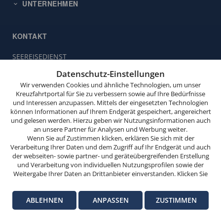
UNTERNEHMEN
KONTAKT
SEEREISEDIENST
Diese
Vinckeweg 21
Website
Datenschutz-Einstellungen
47119 Duisburg
verwendet
Wir verwenden Cookies und ähnliche Technologien, um unser
Cookies.
Buchungsservice:
0203 / 30 98 00
Kreuzfahrtportal für Sie zu verbessern sowie auf Ihre Bedürfnisse
und Interessen anzupassen. Mittels der eingesetzten Technologien
(Mo. bis Fr. von 9.00 bis 18.00 Uhr,
Wenn
können Informationen auf Ihrem Endgerät gespeichert, angereichert
Sa. von 10.00 bis 15.00 Uhr,
Sie
und gelesen werden. Hierzu geben wir Nutzungsinformationen auch
So. von 10.00 bis 13.00 Uhr,
weitersurfen,
an unsere Partner für Analysen und Werbung weiter.
außer feiertags)
stimmen
Wenn Sie auf Zustimmen klicken, erklären Sie sich mit der
Verarbeitung Ihrer Daten und dem Zugriff auf Ihr Endgerät und auch
Sie
info@seereisedienst.de
der webseiten- sowie partner- und geräteübergreifenden Erstellung
der
und Verarbeitung von individuellen Nutzungsprofilen sowie der
Cookie-
Weitergabe Ihrer Daten an Drittanbieter einverstanden. Klicken Sie
hier auf Ablehnen, wenn Sie nur der Verwendung von technisch
Nutzung
© SEEREISEDIENST
notwendigen Verarbeitungen zustimmen möchten. Klicken Sie auf
zu.
Impressum
Datenschutz-Informationen
Datenschutz-Einstellungen
ABLEHNEN
ANPASSEN
ZUSTIMMEN
Anpassen, um einzelnen Anbietern die Zustimmung zu erteilen.
Versicherungsvertrag widerrufen
Weitere Informationen finden Sie in unseren
Datenschutz-
OK
Informationen
. Hinweise zum Anbieter dieser Seite finden Sie im