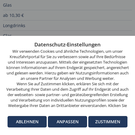
Glas
ab 10,30 €
Longdrinks
Glas
Diese
Website
Datenschutz-Einstellungen
ab 8,90 €
verwendet
Wir verwenden Cookies und ähnliche Technologien, um unser
Spritz-Getränke
Cookies.
Kreuzfahrtportal für Sie zu verbessern sowie auf Ihre Bedürfnisse
und Interessen anzupassen. Mittels der eingesetzten Technologien
Wenn
Glas
können Informationen auf Ihrem Endgerät gespeichert, angereichert
Sie
und gelesen werden. Hierzu geben wir Nutzungsinformationen auch
ab 8,00 €
weitersurfen,
an unsere Partner für Analysen und Werbung weiter.
stimmen
Wenn Sie auf Zustimmen klicken, erklären Sie sich mit der
Campari
Verarbeitung Ihrer Daten und dem Zugriff auf Ihr Endgerät und auch
Sie
der webseiten- sowie partner- und geräteübergreifenden Erstellung
4 cl
der
und Verarbeitung von individuellen Nutzungsprofilen sowie der
Cookie-
Weitergabe Ihrer Daten an Drittanbieter einverstanden. Klicken Sie
ab 5,60 €
hier auf Ablehnen, wenn Sie nur der Verwendung von technisch
Nutzung
notwendigen Verarbeitungen zustimmen möchten. Klicken Sie auf
Martini
zu.
ABLEHNEN
ANPASSEN
ZUSTIMMEN
Anpassen, um einzelnen Anbietern die Zustimmung zu erteilen.
Weitere Informationen finden Sie in unseren
Datenschutz-
4 cl
OK
Informationen
. Hinweise zum Anbieter dieser Seite finden Sie im