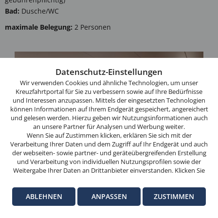
Bad:
Dusche/WC
maximale Belegung:
2 Personen
Diese
Website
Datenschutz-Einstellungen
verwendet
Wir verwenden Cookies und ähnliche Technologien, um unser
Cookies.
Kreuzfahrtportal für Sie zu verbessern sowie auf Ihre Bedürfnisse
und Interessen anzupassen. Mittels der eingesetzten Technologien
Wenn
können Informationen auf Ihrem Endgerät gespeichert, angereichert
Sie
und gelesen werden. Hierzu geben wir Nutzungsinformationen auch
weitersurfen,
an unsere Partner für Analysen und Werbung weiter.
stimmen
Wenn Sie auf Zustimmen klicken, erklären Sie sich mit der
Verarbeitung Ihrer Daten und dem Zugriff auf Ihr Endgerät und auch
Sie
der webseiten- sowie partner- und geräteübergreifenden Erstellung
der
und Verarbeitung von individuellen Nutzungsprofilen sowie der
Cookie-
Weitergabe Ihrer Daten an Drittanbieter einverstanden. Klicken Sie
hier auf Ablehnen, wenn Sie nur der Verwendung von technisch
Nutzung
notwendigen Verarbeitungen zustimmen möchten. Klicken Sie auf
zu.
ABLEHNEN
ANPASSEN
ZUSTIMMEN
Anpassen, um einzelnen Anbietern die Zustimmung zu erteilen.
Weitere Informationen finden Sie in unseren
Datenschutz-
OK
Informationen
. Hinweise zum Anbieter dieser Seite finden Sie im