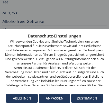
Tee
ca. 3,75 €
Alkoholfreie Getränke
Diese
Menge
Website
Datenschutz-Einstellungen
Preis
verwendet
Wir verwenden Cookies und ähnliche Technologien, um unser
Cookies.
Kreuzfahrtportal für Sie zu verbessern sowie auf Ihre Bedürfnisse
Mineralwasser
und Interessen anzupassen. Mittels der eingesetzten Technologien
Wenn
können Informationen auf Ihrem Endgerät gespeichert, angereichert
1 l
Sie
und gelesen werden. Hierzu geben wir Nutzungsinformationen auch
weitersurfen,
ca. 3,25 €
an unsere Partner für Analysen und Werbung weiter.
stimmen
Wenn Sie auf Zustimmen klicken, erklären Sie sich mit der
Mineralwasser
Verarbeitung Ihrer Daten und dem Zugriff auf Ihr Endgerät und auch
Sie
der webseiten- sowie partner- und geräteübergreifenden Erstellung
der
0,5 l
und Verarbeitung von individuellen Nutzungsprofilen sowie der
Cookie-
Weitergabe Ihrer Daten an Drittanbieter einverstanden. Klicken Sie
ca. 2,25 €
hier auf Ablehnen, wenn Sie nur der Verwendung von technisch
Nutzung
notwendigen Verarbeitungen zustimmen möchten. Klicken Sie auf
zu.
Mineralwasser
ABLEHNEN
ANPASSEN
ZUSTIMMEN
Anpassen, um einzelnen Anbietern die Zustimmung zu erteilen.
Weitere Informationen finden Sie in unseren
Datenschutz-
OK
0,2 l (Glas)
Informationen
. Hinweise zum Anbieter dieser Seite finden Sie im