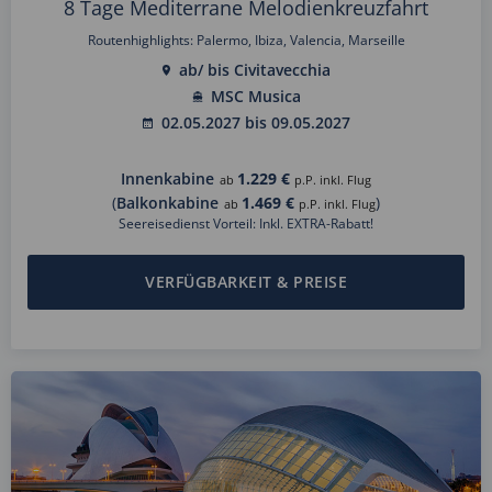
8 Tage Mediterrane Melodienkreuzfahrt
Routenhighlights: Palermo, Ibiza, Valencia, Marseille
ab/ bis Civitavecchia
MSC Musica
02.05.2027 bis 09.05.2027
Innenkabine
1.229 €
ab
p.P. inkl. Flug
(
Balkonkabine
1.469 €
)
ab
p.P. inkl. Flug
Seereisedienst Vorteil: Inkl. EXTRA-Rabatt!
VERFÜGBARKEIT & PREISE