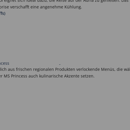
 eignet sich ideal dazu, die Reise auf der Adria zu genießen. Das 
tbrise verschafft eine angenehme Kühlung.
fs)
ich aus frischen regionalen Produkten verlockende Menüs, die wä
r MS Princess auch kulinarische Akzente setzen.