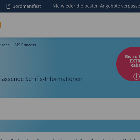
Nie wieder die besten Angebote verpass
Bordmanifest
ruises
MS Princess
Bis zu 
EXTR
Raba
assende Schiffs-Informationen