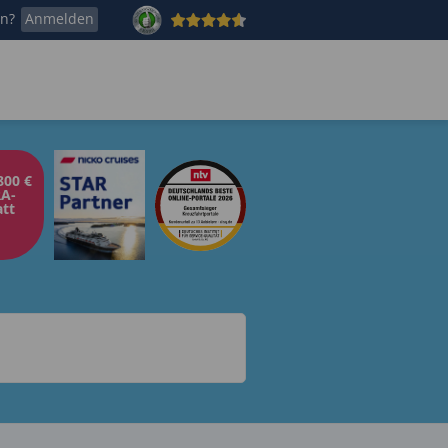
en?
Anmelden
800 €
A-
tt