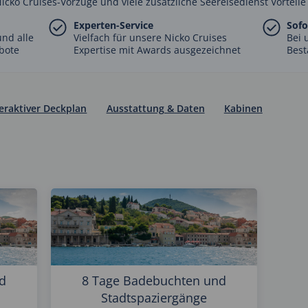
Nicko Cruises-Vorzüge und viele zusätzliche Seereisedienst Vorteile
Experten-Service
Sofo
nd alle
Vielfach für unsere Nicko Cruises
Bei 
bote
Expertise mit Awards ausgezeichnet
Best
teraktiver Deckplan
Ausstattung & Daten
Kabinen
d
8 Tage Badebuchten und
Stadtspaziergänge