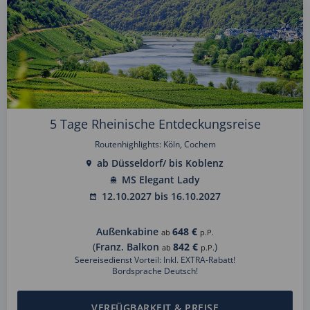
5 Tage Rheinische Entdeckungsreise
Routenhighlights: Köln, Cochem
ab Düsseldorf/ bis Koblenz
MS Elegant Lady
12.10.2027 bis 16.10.2027
Außenkabine
648 €
ab
p.P.
(
Franz. Balkon
842 €
)
ab
p.P.
Seereisedienst Vorteil: Inkl. EXTRA-Rabatt!
Bordsprache Deutsch!
VERFÜGBARKEIT & PREISE