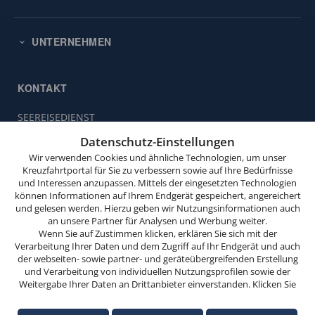
UNTERNEHMEN
KONTAKT
SEEREISEDIENST
Diese
Vinckeweg 21
Website
Datenschutz-Einstellungen
47119 Duisburg
verwendet
Wir verwenden Cookies und ähnliche Technologien, um unser
Cookies.
Buchungsservice:
0203 / 30 98 00
Kreuzfahrtportal für Sie zu verbessern sowie auf Ihre Bedürfnisse
und Interessen anzupassen. Mittels der eingesetzten Technologien
(Mo. bis Fr. von 9.00 bis 18.00 Uhr,
Wenn
können Informationen auf Ihrem Endgerät gespeichert, angereichert
Sa. von 10.00 bis 15.00 Uhr,
Sie
und gelesen werden. Hierzu geben wir Nutzungsinformationen auch
So. von 10.00 bis 13.00 Uhr,
weitersurfen,
an unsere Partner für Analysen und Werbung weiter.
außer feiertags)
stimmen
Wenn Sie auf Zustimmen klicken, erklären Sie sich mit der
Verarbeitung Ihrer Daten und dem Zugriff auf Ihr Endgerät und auch
Sie
info@seereisedienst.de
der webseiten- sowie partner- und geräteübergreifenden Erstellung
der
und Verarbeitung von individuellen Nutzungsprofilen sowie der
Cookie-
Weitergabe Ihrer Daten an Drittanbieter einverstanden. Klicken Sie
hier auf Ablehnen, wenn Sie nur der Verwendung von technisch
Nutzung
© SEEREISEDIENST
notwendigen Verarbeitungen zustimmen möchten. Klicken Sie auf
zu.