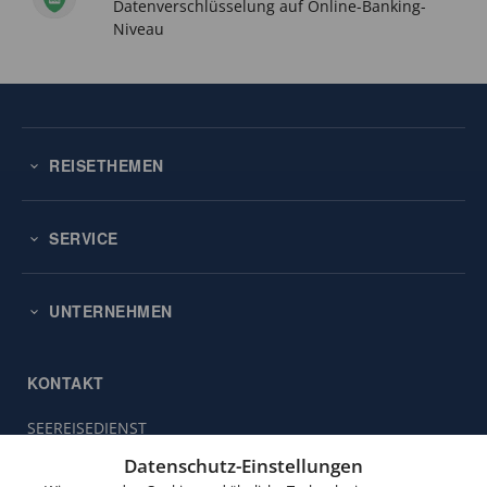
Datenverschlüsselung auf Online-Banking-
Niveau
REISETHEMEN
SERVICE
UNTERNEHMEN
KONTAKT
SEEREISEDIENST
Diese
Vinckeweg 21
Website
Datenschutz-Einstellungen
47119 Duisburg
verwendet