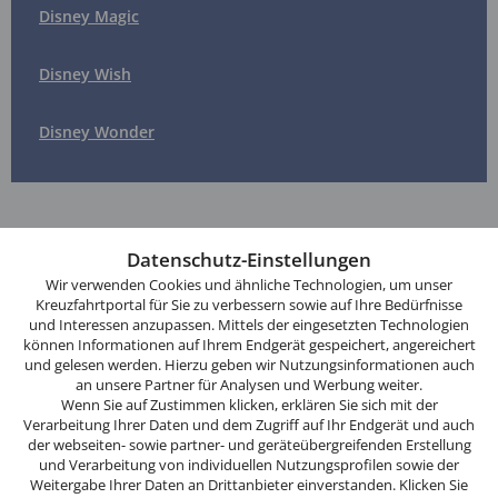
Disney Magic
Disney Wish
Disney Wonder
Diese
Website
Datenschutz-Einstellungen
verwendet
Wir verwenden Cookies und ähnliche Technologien, um unser
Auszeichnungen
Cookies.
Kreuzfahrtportal für Sie zu verbessern sowie auf Ihre Bedürfnisse
Bereits mehr als 40-mal ausgezeichnet
und Interessen anzupassen. Mittels der eingesetzten Technologien
Wenn
können Informationen auf Ihrem Endgerät gespeichert, angereichert
Sie
und gelesen werden. Hierzu geben wir Nutzungsinformationen auch
eKomi Siegel
weitersurfen,
an unsere Partner für Analysen und Werbung weiter.
Garantierte echte Kundenmeinungen
stimmen
Wenn Sie auf Zustimmen klicken, erklären Sie sich mit der
Verarbeitung Ihrer Daten und dem Zugriff auf Ihr Endgerät und auch
Sie
der webseiten- sowie partner- und geräteübergreifenden Erstellung
der
und Verarbeitung von individuellen Nutzungsprofilen sowie der
Sichere Zahlung
Cookie-
Weitergabe Ihrer Daten an Drittanbieter einverstanden. Klicken Sie
Datenverschlüsselung auf Online-Banking-