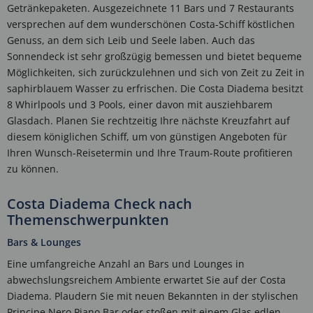
Getränkepaketen. Ausgezeichnete 11 Bars und 7 Restaurants
versprechen auf dem wunderschönen Costa-Schiff köstlichen
Genuss, an dem sich Leib und Seele laben. Auch das
Sonnendeck ist sehr großzügig bemessen und bietet bequeme
Möglichkeiten, sich zurückzulehnen und sich von Zeit zu Zeit in
saphirblauem Wasser zu erfrischen. Die Costa Diadema besitzt
8 Whirlpools und 3 Pools, einer davon mit ausziehbarem
Glasdach. Planen Sie rechtzeitig Ihre nächste Kreuzfahrt auf
diesem königlichen Schiff, um von günstigen Angeboten für
Ihren Wunsch-Reisetermin und Ihre Traum-Route profitieren
zu können.
Costa Diadema Check nach
Themenschwerpunkten
Bars & Lounges
Eine umfangreiche Anzahl an Bars und Lounges in
abwechslungsreichem Ambiente erwartet Sie auf der Costa
Diadema. Plaudern Sie mit neuen Bekannten in der stylischen
Principe Nero Piano Bar oder stoßen mit einem Glas edlen