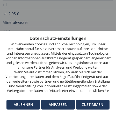
1 l
ca. 2,95 €
Mineralwasser
Diese
0,5 l
Website
Datenschutz-Einstellungen
ca. 1,70 €
verwendet
Wir verwenden Cookies und ähnliche Technologien, um unser
Cookies.
Mineralwasser
Kreuzfahrtportal für Sie zu verbessern sowie auf Ihre Bedürfnisse
und Interessen anzupassen. Mittels der eingesetzten Technologien
Wenn
Glas
können Informationen auf Ihrem Endgerät gespeichert, angereichert
Sie
und gelesen werden. Hierzu geben wir Nutzungsinformationen auch
weitersurfen,
ca. 0,75 €
an unsere Partner für Analysen und Werbung weiter.
stimmen
Wenn Sie auf Zustimmen klicken, erklären Sie sich mit der
Softdrinks (z. B. Coca-Cola oder Pepsi)
Verarbeitung Ihrer Daten und dem Zugriff auf Ihr Endgerät und auch
Sie
der webseiten- sowie partner- und geräteübergreifenden Erstellung
der
und Verarbeitung von individuellen Nutzungsprofilen sowie der
ca. 2,95 €
Cookie-
Weitergabe Ihrer Daten an Drittanbieter einverstanden. Klicken Sie
hier auf Ablehnen, wenn Sie nur der Verwendung von technisch
Eistee
Nutzung
notwendigen Verarbeitungen zustimmen möchten. Klicken Sie auf
zu.
ABLEHNEN
ANPASSEN
ZUSTIMMEN
0,2 l
Anpassen, um einzelnen Anbietern die Zustimmung zu erteilen.
Weitere Informationen finden Sie in unseren
Datenschutz-
OK
ca. 2,95 €
Informationen
. Hinweise zum Anbieter dieser Seite finden Sie im