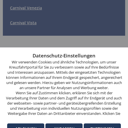
Carnival Venezia
Carnival Vista
Diese
Website
Datenschutz-Einstellungen
verwendet
Wir verwenden Cookies und ähnliche Technologien, um unser
Auszeichnungen
Cookies.
Kreuzfahrtportal für Sie zu verbessern sowie auf Ihre Bedürfnisse
Bereits mehr als 40-mal ausgezeichnet
und Interessen anzupassen. Mittels der eingesetzten Technologien
Wenn
können Informationen auf Ihrem Endgerät gespeichert, angereichert
Sie
und gelesen werden. Hierzu geben wir Nutzungsinformationen auch
eKomi Siegel
weitersurfen,
an unsere Partner für Analysen und Werbung weiter.
Garantierte echte Kundenmeinungen
stimmen
Wenn Sie auf Zustimmen klicken, erklären Sie sich mit der
Verarbeitung Ihrer Daten und dem Zugriff auf Ihr Endgerät und auch
Sie
der webseiten- sowie partner- und geräteübergreifenden Erstellung
der
und Verarbeitung von individuellen Nutzungsprofilen sowie der
Sichere Zahlung
Cookie-
Weitergabe Ihrer Daten an Drittanbieter einverstanden. Klicken Sie
Datenverschlüsselung auf Online-Banking-
hier auf Ablehnen, wenn Sie nur der Verwendung von technisch
Nutzung
Niveau
notwendigen Verarbeitungen zustimmen möchten. Klicken Sie auf
zu.