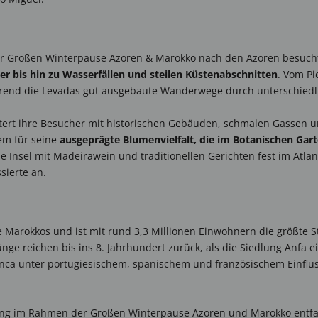
er Großen Winterpause Azoren & Marokko nach den Azoren besucht w
r bis hin zu Wasserfällen und steilen Küstenabschnitten
. Vom Pi
hrend die Levadas gut ausgebaute Wanderwege durch unterschiedl
stert ihre Besucher mit historischen Gebäuden, schmalen Gassen u
em für seine
ausgeprägte Blumenvielfalt, die im Botanischen Ga
ie Insel mit Madeirawein und traditionellen Gerichten fest im Atla
sierte an.
te Marokkos und ist mit rund 3,3 Millionen Einwohnern die größte 
ünge reichen bis ins 8. Jahrhundert zurück, als die Siedlung Anfa 
anca unter portugiesischem, spanischem und französischem Einflus
ang im Rahmen der Großen Winterpause Azoren und Marokko entfalt