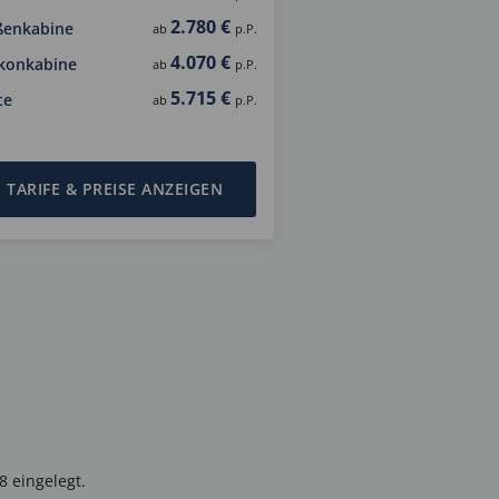
2.780 €
ßenkabine
ab
p.P.
4.070 €
konkabine
ab
p.P.
5.715 €
te
ab
p.P.
TARIFE & PREISE ANZEIGEN
 eingelegt.