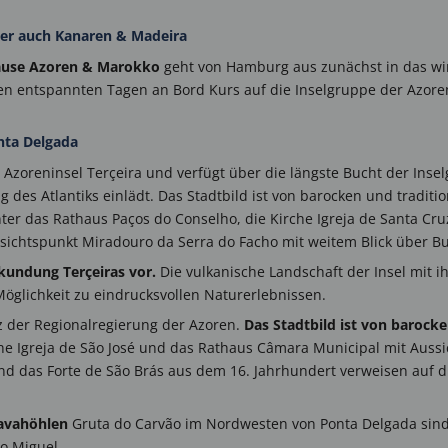
ber auch Kanaren & Madeira
ause Azoren & Marokko
geht von Hamburg aus zunächst in das win
gen entspannten Tagen an Bord Kurs auf die Inselgruppe der Azor
onta Delgada
er Azoreninsel Terçeira und verfügt über die längste Bucht der Ins
 des Atlantiks einlädt. Das Stadtbild ist von barocken und traditi
ter das Rathaus Paços do Conselho, die Kirche Igreja de Santa Cru
ssichtspunkt Miradouro da Serra do Facho mit weitem Blick über 
rkundung Terçeiras vor.
Die vulkanische Landschaft der Insel mit 
Möglichkeit zu eindrucksvollen Naturerlebnissen.
tz der Regionalregierung der Azoren.
Das Stadtbild ist von barocke
che Igreja de São José und das Rathaus Câmara Municipal mit Auss
d das Forte de São Brás aus dem 16. Jahrhundert verweisen auf die
Lavahöhlen
Gruta do Carvão im Nordwesten von Ponta Delgada sind
o Miguel.