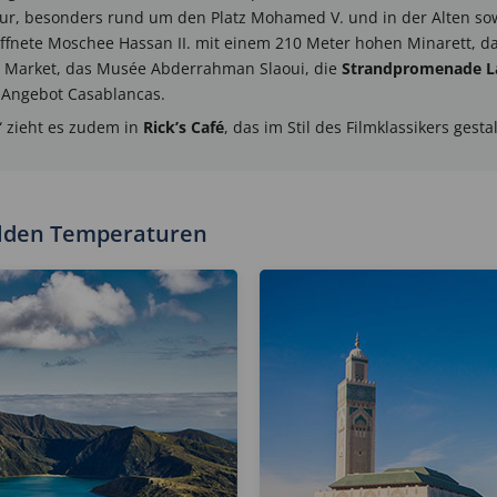
tur, besonders rund um den Platz Mohamed V. und in der Alten s
röffnete Moschee Hassan II. mit einem 210 Meter hohen Minarett, d
al Market, das Musée Abderrahman Slaoui, die
Strandpromenade L
 Angebot Casablancas.
“ zieht es zudem in
Rick’s Café
, das im Stil des Filmklassikers gesta
ilden Temperaturen