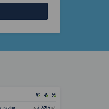
2.320 €
enkabine
ab
p.P.