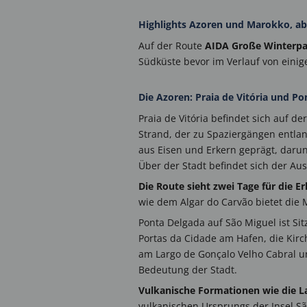
Highlights Azoren und Marokko, a
Auf der Route
AIDA Große Winterp
Südküste bevor im Verlauf von eini
Die Azoren: Praia de Vitória und P
Praia de Vitória befindet sich auf d
Strand, der zu Spaziergängen entlang
aus Eisen und Erkern geprägt, darun
Über der Stadt befindet sich der Au
Die Route sieht zwei Tage für die E
wie dem Algar do Carvão bietet die 
Ponta Delgada auf São Miguel ist Si
Portas da Cidade am Hafen, die Kir
am Largo de Gonçalo Velho Cabral un
Bedeutung der Stadt.
Vulkanische Formationen wie die 
vulkanischen Ursprungs der Insel Sã