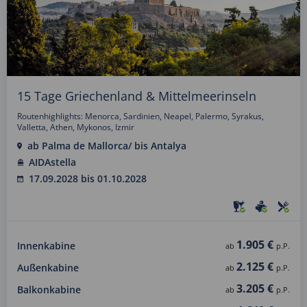
15 Tage Griechenland & Mittelmeerinseln
Routenhighlights: Menorca, Sardinien, Neapel, Palermo, Syrakus,
Valletta, Athen, Mykonos, Izmir
ab Palma de Mallorca/ bis Antalya
AIDAstella
17.09.2028 bis 01.10.2028
1.905 €
Innenkabine
ab
p.P.
2.125 €
Außenkabine
ab
p.P.
3.205 €
Balkonkabine
ab
p.P.