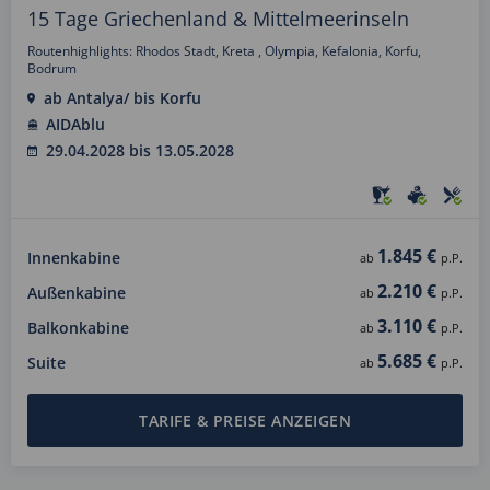
15 Tage Griechenland & Mittelmeerinseln
Routenhighlights: Rhodos Stadt, Kreta , Olympia, Kefalonia, Korfu,
Bodrum
ab Antalya/ bis Korfu
AIDAblu
29.04.2028 bis 13.05.2028
1.845 €
Innenkabine
ab
p.P.
2.210 €
Außenkabine
ab
p.P.
3.110 €
Balkonkabine
ab
p.P.
5.685 €
Suite
ab
p.P.
TARIFE & PREISE ANZEIGEN