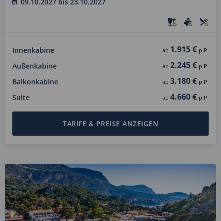
09.10.2027 bis 23.10.2027
1.915 €
Innenkabine
ab
p.P.
2.245 €
Außenkabine
ab
p.P.
3.180 €
Balkonkabine
ab
p.P.
4.660 €
Suite
ab
p.P.
TARIFE & PREISE ANZEIGEN