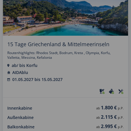
15 Tage Griechenland & Mittelmeerinseln
Routenhighlights: Rhodos Stadt, Bodrum, Kreta , Olympia, Korfu,
Valletta, Messina, Kefalonia
ab/ bis Korfu
AIDAblu
01.05.2027 bis 15.05.2027
1.800 €
Innenkabine
ab
p.P.
2.115 €
Außenkabine
ab
p.P.
2.995 €
Balkonkabine
ab
p.P.