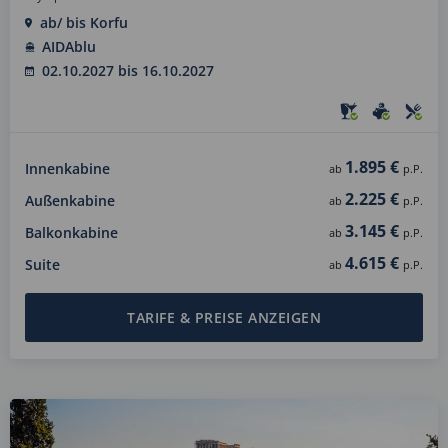
ab/ bis Korfu
AIDAblu
02.10.2027 bis 16.10.2027
1.895 €
Innenkabine
ab
p.P.
2.225 €
Außenkabine
ab
p.P.
3.145 €
Balkonkabine
ab
p.P.
4.615 €
Suite
ab
p.P.
TARIFE & PREISE ANZEIGEN