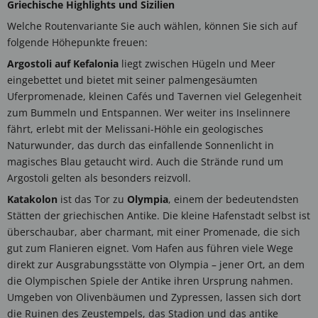
Griechische Highlights und Sizilien
Welche Routenvariante Sie auch wählen, können Sie sich auf
folgende Höhepunkte freuen:
Argostoli auf Kefalonia
liegt zwischen Hügeln und Meer
eingebettet und bietet mit seiner palmengesäumten
Uferpromenade, kleinen Cafés und Tavernen viel Gelegenheit
zum Bummeln und Entspannen. Wer weiter ins Inselinnere
fährt, erlebt mit der Melissani-Höhle ein geologisches
Naturwunder, das durch das einfallende Sonnenlicht in
magisches Blau getaucht wird. Auch die Strände rund um
Argostoli gelten als besonders reizvoll.
Katakolon
ist das Tor zu
Olympia
, einem der bedeutendsten
Stätten der griechischen Antike. Die kleine Hafenstadt selbst ist
überschaubar, aber charmant, mit einer Promenade, die sich
gut zum Flanieren eignet. Vom Hafen aus führen viele Wege
direkt zur Ausgrabungsstätte von Olympia – jener Ort, an dem
die Olympischen Spiele der Antike ihren Ursprung nahmen.
Umgeben von Olivenbäumen und Zypressen, lassen sich dort
die Ruinen des Zeustempels, das Stadion und das antike