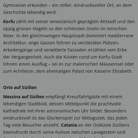
Gymnasion erkunden – ein stiller, eindrucksvoller Ort, an dem
Geschichte lebendig wird.
Korfu
zählt mit seiner venezianisch geprägten Altstadt und den
üppig grünen Hügeln zu den schönsten Inseln im Ionischen
Meer. In der gleichnamigen Hauptstadt dominiert mediterrane
Architektur, enge Gassen führen zu versteckten Plätzen,
Arkadengänge und verwitterte Fassaden erzählen vom Erbe
der Vergangenheit. Auch die Küsten rund um Korfu-Stadt
lohnen einen Ausflug – sei es zur malerischen Mäuseinsel oder
zum Achilleion, dem ehemaligen Palast von Kaiserin Elisabeth.
Orte auf Sizilien
Messina auf Sizilien
empfängt Kreuzfahrtgäste mit einem
lebendigen Stadtbild, dessen Mittelpunkt die prachtvolle
Kathedrale mit ihrer astronomischen Uhr bildet. Besonders
eindrucksvoll ist das Glockenspiel zur Mittagszeit, das jeden
Tag viele Besucher anzieht.
Catania
an der Ostküste Siziliens
beeindruckt durch seine Kulisse zwischen Lavagestein und