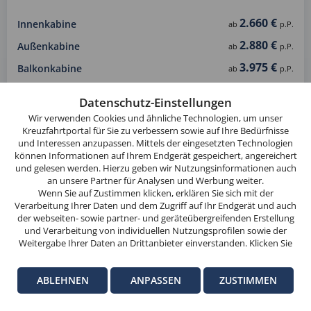
2.660 €
Innenkabine
ab
p.P.
2.880 €
Außenkabine
ab
p.P.
3.975 €
Balkonkabine
ab
p.P.
Diese
Website
Datenschutz-Einstellungen
TARIFE & PREISE ANZEIGEN
verwendet
Wir verwenden Cookies und ähnliche Technologien, um unser
Cookies.
Kreuzfahrtportal für Sie zu verbessern sowie auf Ihre Bedürfnisse
und Interessen anzupassen. Mittels der eingesetzten Technologien
Wenn
können Informationen auf Ihrem Endgerät gespeichert, angereichert
Sie
und gelesen werden. Hierzu geben wir Nutzungsinformationen auch
weitersurfen,
an unsere Partner für Analysen und Werbung weiter.
stimmen
Wenn Sie auf Zustimmen klicken, erklären Sie sich mit der
Verarbeitung Ihrer Daten und dem Zugriff auf Ihr Endgerät und auch
Fotos:
Sie
der webseiten- sowie partner- und geräteübergreifenden Erstellung
Olympia: © Pixabay
der
und Verarbeitung von individuellen Nutzungsprofilen sowie der
Korfu: © Adobe Stock
Cookie-
Weitergabe Ihrer Daten an Drittanbieter einverstanden. Klicken Sie
Schiff: © AIDA
hier auf Ablehnen, wenn Sie nur der Verwendung von technisch
Nutzung
notwendigen Verarbeitungen zustimmen möchten. Klicken Sie auf
zu.
ABLEHNEN
ANPASSEN
ZUSTIMMEN
Anpassen, um einzelnen Anbietern die Zustimmung zu erteilen.
Weitere Informationen finden Sie in unseren
Datenschutz-
OK
Informationen
. Hinweise zum Anbieter dieser Seite finden Sie im