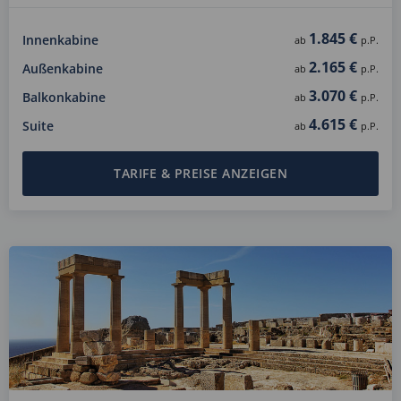
1.845 €
Innenkabine
ab
p.P.
2.165 €
Außenkabine
ab
p.P.
3.070 €
Balkonkabine
ab
p.P.
4.615 €
Suite
ab
p.P.
TARIFE & PREISE ANZEIGEN