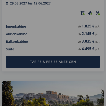
29.05.2027 bis 12.06.2027
1.825 €
Innenkabine
ab
p.P.
2.145 €
Außenkabine
ab
p.P.
3.035 €
Balkonkabine
ab
p.P.
4.495 €
Suite
ab
p.P.
TARIFE & PREISE ANZEIGEN