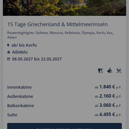
15 Tage Griechenland & Mittelmeerinseln
Routenhighlights: Valletta, Messina, Kefalonia, Olympia, Korfu, Kos,
Athen
ab/ bis Korfu
AIDAblu
08.05.2027 bis 22.05.2027
1.840 €
Innenkabine
ab
p.P.
2.160 €
Außenkabine
ab
p.P.
3.060 €
Balkonkabine
ab
p.P.
4.495 €
Suite
ab
p.P.