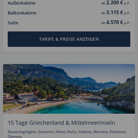
2.200 €
Außenkabine
ab
p.P.
3.115 €
Balkonkabine
ab
p.P.
4.570 €
Suite
ab
p.P.
TARIFE & PREISE ANZEIGEN
15 Tage Griechenland & Mittelmeerinseln
Routenhighlights: Santorini, Athen, Korfu, Valletta, Messina, Kefalonia,
Olympia