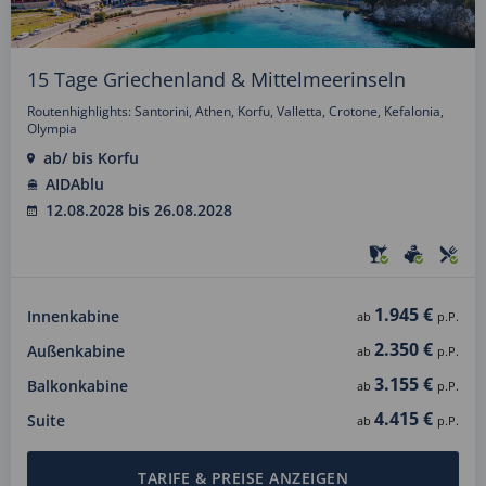
15 Tage Griechenland & Mittelmeerinseln
Routenhighlights: Santorini, Athen, Korfu, Valletta, Crotone, Kefalonia,
Olympia
ab/ bis Korfu
AIDAblu
12.08.2028 bis 26.08.2028
1.945 €
Innenkabine
ab
p.P.
2.350 €
Außenkabine
ab
p.P.
3.155 €
Balkonkabine
ab
p.P.
4.415 €
Suite
ab
p.P.
TARIFE & PREISE ANZEIGEN