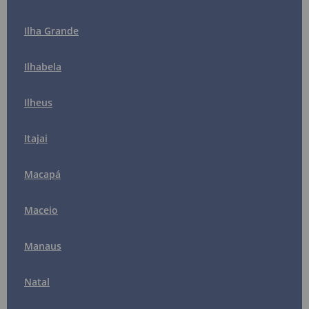
Ilha Grande
Ilhabela
Ilheus
Itajai
Macapá
Maceio
Manaus
Natal