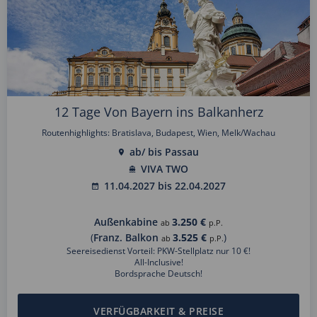
12 Tage Von Bayern ins Balkanherz
Routenhighlights: Bratislava, Budapest, Wien, Melk/Wachau
ab/ bis Passau
VIVA TWO
11.04.2027 bis 22.04.2027
Außenkabine
3.250 €
ab
p.P.
(
Franz. Balkon
3.525 €
)
ab
p.P.
Seereisedienst Vorteil: PKW-Stellplatz nur 10 €!
All-Inclusive!
Bordsprache Deutsch!
VERFÜGBARKEIT & PREISE