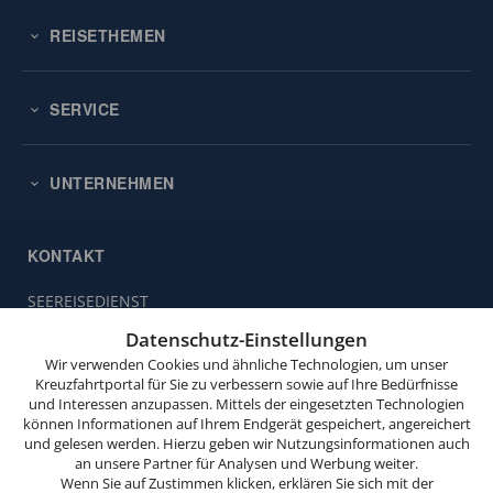
REISETHEMEN
SERVICE
UNTERNEHMEN
KONTAKT
SEEREISEDIENST
Diese
Vinckeweg 21
Website
Datenschutz-Einstellungen
47119 Duisburg
verwendet
Wir verwenden Cookies und ähnliche Technologien, um unser
Cookies.
Buchungsservice:
0203 / 30 98 00
Kreuzfahrtportal für Sie zu verbessern sowie auf Ihre Bedürfnisse
und Interessen anzupassen. Mittels der eingesetzten Technologien
(Mo. bis Fr. von 9.00 bis 18.00 Uhr,
Wenn
können Informationen auf Ihrem Endgerät gespeichert, angereichert
Sa. von 10.00 bis 15.00 Uhr,
Sie
und gelesen werden. Hierzu geben wir Nutzungsinformationen auch
So. von 10.00 bis 13.00 Uhr,
weitersurfen,
an unsere Partner für Analysen und Werbung weiter.
außer feiertags)
stimmen
Wenn Sie auf Zustimmen klicken, erklären Sie sich mit der