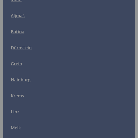
Aljmaš
Batina
Dürnstein
Grein
Hainburg
Krems
Linz
Melk