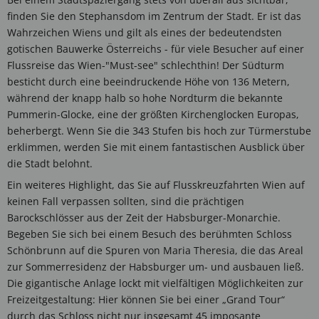
finden Sie den Stephansdom im Zentrum der Stadt. Er ist das
Wahrzeichen Wiens und gilt als eines der bedeutendsten
gotischen Bauwerke Österreichs - für viele Besucher auf einer
Flussreise das Wien-"Must-see" schlechthin! Der Südturm
besticht durch eine beeindruckende Höhe von 136 Metern,
während der knapp halb so hohe Nordturm die bekannte
Pummerin-Glocke, eine der größten Kirchenglocken Europas,
beherbergt. Wenn Sie die 343 Stufen bis hoch zur Türmerstube
erklimmen, werden Sie mit einem fantastischen Ausblick über
die Stadt belohnt.
Ein weiteres Highlight, das Sie auf Flusskreuzfahrten Wien auf
keinen Fall verpassen sollten, sind die prächtigen
Barockschlösser aus der Zeit der Habsburger-Monarchie.
Begeben Sie sich bei einem Besuch des berühmten Schloss
Schönbrunn auf die Spuren von Maria Theresia, die das Areal
zur Sommerresidenz der Habsburger um- und ausbauen ließ.
Die gigantische Anlage lockt mit vielfältigen Möglichkeiten zur
Freizeitgestaltung: Hier können Sie bei einer „Grand Tour“
durch das Schloss nicht nur insgesamt 45 imposante