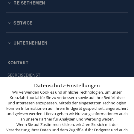
REISETHEMEN
SERVICE
UNTERNEHMEN
KONTAKT
SEEREISEDIENST
Diese
Vinckeweg 21
Website
Datenschutz-Einstellungen
47119 Duisburg
verwendet
Wir verwenden Cookies und ähnliche Technologien, um unser
Cookies.
Buchungsservice:
0203 / 30 98 00
Kreuzfahrtportal für Sie zu verbessern sowie auf Ihre Bedürfnisse
und Interessen anzupassen. Mittels der eingesetzten Technologien
(Mo. bis Fr. von 9.00 bis 18.00 Uhr,
Wenn
können Informationen auf Ihrem Endgerät gespeichert, angereichert
Sa. von 10.00 bis 15.00 Uhr,
Sie
und gelesen werden. Hierzu geben wir Nutzungsinformationen auch
So. von 10.00 bis 13.00 Uhr,
weitersurfen,
an unsere Partner für Analysen und Werbung weiter.
außer feiertags)
stimmen
Wenn Sie auf Zustimmen klicken, erklären Sie sich mit der
Verarbeitung Ihrer Daten und dem Zugriff auf Ihr Endgerät und auch
Sie
info@seereisedienst.de