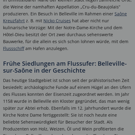
die Weine der namhaften Appellation „Cru-du-Beaujolais“
produzieren. Ein Besuch in Belleville im Rahmen einer
Saône
Kreuzfahrt
z. B. mit
Nicko Cruises
hat aber nicht nur
kulinarische Vorzüge: Mit der Notre-Dame-Kirche und dem
Hôtel-Dieu besitzt der Ort zwei durchaus sehenswerte
Bauwerke, für die allein es sich schon lohnen würde, mit dem
Flussschiff
am Hafen anzulegen.
Frühe Siedlungen am Flussufer: Belleville-
sur-Saône in der Geschichte
Das heutige Stadtgebiet ist schon seit der prähistorischen Zeit
besiedelt; archäologische Funde auf einem Hügel an den Ufern
des Flusses konnten der Eisenzeit zugeordnet werden. Im Jahr
1158 wurde in Belleville ein Kloster gegründet, das man wenig
später zur Abtei erhob. Ebenfalls im 12. Jahrhundert wurde die
Kirche Notre Dame fertiggestellt: Sie ist noch heute eine
beliebte Sehenswürdigkeit für Besucher der Stadt. Als
Produzenten von Holz, Weizen, Öl und Wein profitierten die