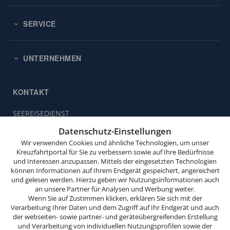
SERVICE
UNTERNEHMEN
KONTAKT
SEEREISEDIENST
Diese
Vinckeweg 21
Website
Datenschutz-Einstellungen
47119 Duisburg
verwendet
Wir verwenden Cookies und ähnliche Technologien, um unser
Cookies.
Kreuzfahrtportal für Sie zu verbessern sowie auf Ihre Bedürfnisse
Buchungsservice:
0203 / 30 98 00
und Interessen anzupassen. Mittels der eingesetzten Technologien
(Mo. bis Fr. von 9.00 bis 18.00 Uhr,
Wenn
können Informationen auf Ihrem Endgerät gespeichert, angereichert
Sa. von 10.00 bis 15.00 Uhr,
Sie
und gelesen werden. Hierzu geben wir Nutzungsinformationen auch
So. von 10.00 bis 13.00 Uhr,
weitersurfen,
an unsere Partner für Analysen und Werbung weiter.
außer feiertags)
stimmen
Wenn Sie auf Zustimmen klicken, erklären Sie sich mit der
Verarbeitung Ihrer Daten und dem Zugriff auf Ihr Endgerät und auch
Sie
info@seereisedienst.de
der webseiten- sowie partner- und geräteübergreifenden Erstellung
der
und Verarbeitung von individuellen Nutzungsprofilen sowie der