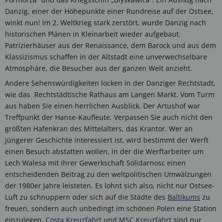
Danzig, einer der Höhepunkte einer Rundreise auf der Ostsee,
winkt nun! Im 2. Weltkrieg stark zerstört, wurde Danzig nach
historischen Plänen in Kleinarbeit wieder aufgebaut.
Patrizierhäuser aus der Renaissance, dem Barock und aus dem
Klassizismus schaffen in der Altstadt eine unverwechselbare
Atmosphäre, die Besucher aus der ganzen Welt anzieht.
Andere Sehenswürdigkeiten locken in der Danziger Rechtstadt,
wie das Rechtstädtische Rathaus am Langen Markt. Vom Turm
aus haben Sie einen herrlichen Ausblick. Der Artushof war
Treffpunkt der Hanse-Kaufleute. Verpassen Sie auch nicht den
größten Hafenkran des Mittelalters, das Krantor. Wer an
jüngerer Geschichte interessiert ist, wird bestimmt der Werft
einen Besuch abstatten wollen, in der die Werftarbeiter um
Lech Walesa mit ihrer Gewerkschaft Solidarnosc einen
entscheidenden Beitrag zu den weltpolitischen Umwälzungen
der 1980er Jahre leisteten. Es lohnt sich also, nicht nur Ostsee-
Luft zu schnuppern oder sich auf die Städte des
Baltikums
zu
freuen, sondern auch unbedingt im schönen Polen eine Station
einzulegen.
Costa Kreuzfahrt
und
MSC Kreuzfahrt
sind nur