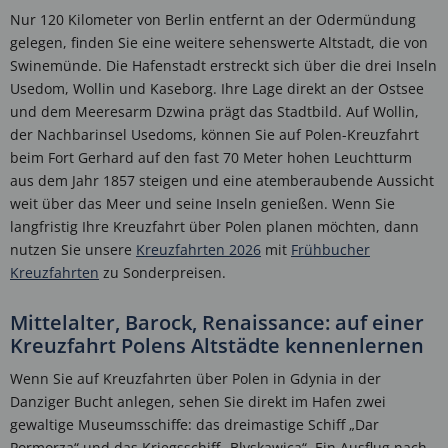
Nur 120 Kilometer von Berlin entfernt an der Odermündung
gelegen, finden Sie eine weitere sehenswerte Altstadt, die von
Swinemünde. Die Hafenstadt erstreckt sich über die drei Inseln
Usedom, Wollin und Kaseborg. Ihre Lage direkt an der Ostsee
und dem Meeresarm Dzwina prägt das Stadtbild. Auf Wollin,
der Nachbarinsel Usedoms, können Sie auf Polen-Kreuzfahrt
beim Fort Gerhard auf den fast 70 Meter hohen Leuchtturm
aus dem Jahr 1857 steigen und eine atemberaubende Aussicht
weit über das Meer und seine Inseln genießen. Wenn Sie
langfristig Ihre Kreuzfahrt über Polen planen möchten, dann
nutzen Sie unsere
Kreuzfahrten 2026
mit
Frühbucher
Kreuzfahrten
zu Sonderpreisen.
Mittelalter, Barock, Renaissance: auf einer
Kreuzfahrt Polens Altstädte kennenlernen
Wenn Sie auf Kreuzfahrten über Polen in Gdynia in der
Danziger Bucht anlegen, sehen Sie direkt im Hafen zwei
gewaltige Museumsschiffe: das dreimastige Schiff „Dar
Pormorza“ und das Kriegsschiff „Blyskawica“. Ein Ausflug nach