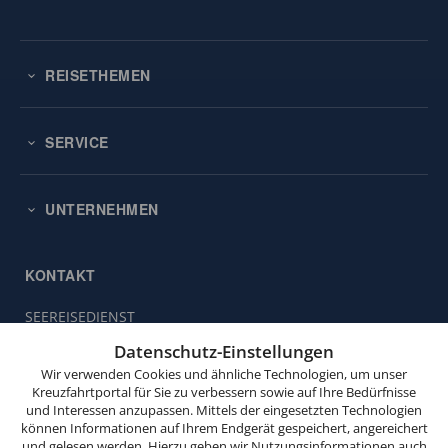
REISETHEMEN
SERVICE
UNTERNEHMEN
KONTAKT
SEEREISEDIENST
Diese
Vinckeweg 21
Website
Datenschutz-Einstellungen
47119 Duisburg
verwendet
Wir verwenden Cookies und ähnliche Technologien, um unser
Cookies.
Buchungsservice:
0203 / 30 98 00
Kreuzfahrtportal für Sie zu verbessern sowie auf Ihre Bedürfnisse
und Interessen anzupassen. Mittels der eingesetzten Technologien
(Mo. bis Fr. von 9.00 bis 18.00 Uhr,
Wenn
können Informationen auf Ihrem Endgerät gespeichert, angereichert
Sa. von 10.00 bis 15.00 Uhr,
Sie
und gelesen werden. Hierzu geben wir Nutzungsinformationen auch