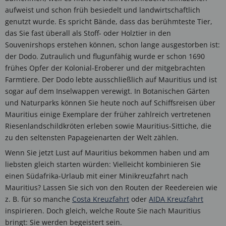
aufweist und schon früh besiedelt und landwirtschaftlich
genutzt wurde. Es spricht Bände, dass das berühmteste Tier,
das Sie fast überall als Stoff- oder Holztier in den
Souvenirshops erstehen können, schon lange ausgestorben ist:
der Dodo. Zutraulich und flugunfähig wurde er schon 1690
frühes Opfer der Kolonial-Eroberer und der mitgebrachten
Farmtiere. Der Dodo lebte ausschließlich auf Mauritius und ist
sogar auf dem Inselwappen verewigt. In Botanischen Gärten
und Naturparks können Sie heute noch auf Schiffsreisen über
Mauritius einige Exemplare der früher zahlreich vertretenen
Riesenlandschildkröten erleben sowie Mauritius-Sittiche, die
zu den seltensten Papageienarten der Welt zählen.
Wenn Sie jetzt Lust auf Mauritius bekommen haben und am
liebsten gleich starten würden: Vielleicht kombinieren Sie
einen Südafrika-Urlaub mit einer Minikreuzfahrt nach
Mauritius? Lassen Sie sich von den Routen der Reedereien wie
z. B. für so manche
Costa Kreuzfahrt
oder
AIDA Kreuzfahrt
inspirieren. Doch gleich, welche Route Sie nach Mauritius
bringt: Sie werden begeistert sein.