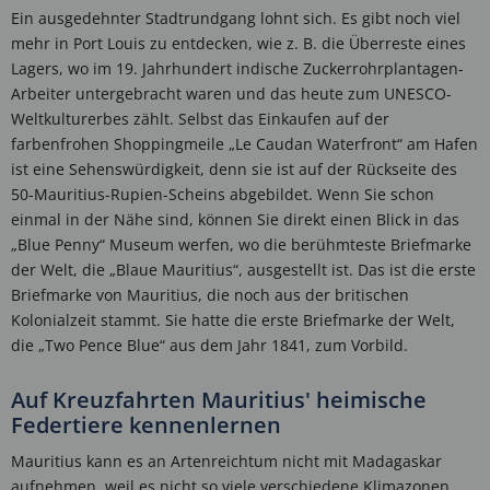
Ein ausgedehnter Stadtrundgang lohnt sich. Es gibt noch viel
mehr in Port Louis zu entdecken, wie z. B. die Überreste eines
Lagers, wo im 19. Jahrhundert indische Zuckerrohrplantagen-
Arbeiter untergebracht waren und das heute zum UNESCO-
Weltkulturerbes zählt. Selbst das Einkaufen auf der
farbenfrohen Shoppingmeile „Le Caudan Waterfront“ am Hafen
ist eine Sehenswürdigkeit, denn sie ist auf der Rückseite des
50-Mauritius-Rupien-Scheins abgebildet. Wenn Sie schon
einmal in der Nähe sind, können Sie direkt einen Blick in das
„Blue Penny“ Museum werfen, wo die berühmteste Briefmarke
der Welt, die „Blaue Mauritius“, ausgestellt ist. Das ist die erste
Briefmarke von Mauritius, die noch aus der britischen
Kolonialzeit stammt. Sie hatte die erste Briefmarke der Welt,
die „Two Pence Blue“ aus dem Jahr 1841, zum Vorbild.
Auf Kreuzfahrten Mauritius' heimische
Federtiere kennenlernen
Mauritius kann es an Artenreichtum nicht mit Madagaskar
aufnehmen, weil es nicht so viele verschiedene Klimazonen