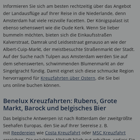
Informieren Sie sich am besten rechtzeitig über das Angebot
der Landausflüge auf Ihrer Reise in die Niederlande, denn
Amsterdam hat viele reizvolle Facetten. Der Königspalast ist
ebenso sehenswert wie die Oude Kerk. Wenn Sie lieber
bummeln möchten, bieten sich die Einkaufsstraßen
Kalverstraat, Damrak und Leidsestraat genauso an wie der
Albert-Cuip-Markt, der meistbesuchte Straßenmarkt der Stadt.
Auf der Suche nach Tulpen aus Amsterdam werden Sie auf
dem sehenswerten, schwimmenden Blumenmarkt an der
Singelgracht fündig. Damit eignet sich diese schmucke Region
hervorragend für
Kreuzfahrten über Ostern
, die Sie bei
uns online buchen können.
Benelux Kreuzfahrten: Rubens, Grote
Markt, Barock und belgisches Bier
Das belgische Antwerpen ist nach Rotterdam der zweitgrößte
Seehafen Europas, den Sie auf Ihrer Seereise z. B.
mit
Reedereien
wie
Costa Kreuzfahrt
oder
MSC Kreuzfahrt
erreichen. Die prächtige Altstadt blieb gut erhalten, sodass Sie