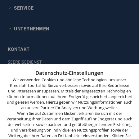
SERVICE
UNTERNEHMEN
KONTAKT
SEEREISEDIENST
Diese
Vinckeweg 21
Website
Datenschutz-Einstellungen
47119 Duisburg
verwendet
Wir verwenden Cookies und ähnliche Technologien, um unser
Cookies.
Kreuzfahrtportal für Sie zu verbessern sowie auf Ihre Bedürfnisse
Buchungsservice:
0203 / 30 98 00
und Interessen anzupassen. Mittels der eingesetzten Technologien
(Mo. bis Fr. von 9.00 bis 18.00 Uhr,
Wenn
können Informationen auf Ihrem Endgerät gespeichert, angereichert
Sa. von 10.00 bis 15.00 Uhr,
Sie
und gelesen werden. Hierzu geben wir Nutzungsinformationen auch
So. von 10.00 bis 13.00 Uhr,
weitersurfen,
an unsere Partner für Analysen und Werbung weiter.
außer feiertags)
stimmen
Wenn Sie auf Zustimmen klicken, erklären Sie sich mit der
Verarbeitung Ihrer Daten und dem Zugriff auf Ihr Endgerät und auch
Sie
info@seereisedienst.de
der webseiten- sowie partner- und geräteübergreifenden Erstellung
der
und Verarbeitung von individuellen Nutzungsprofilen sowie der
Cookie-
Weitergabe Ihrer Daten an Drittanbieter einverstanden. Klicken Sie